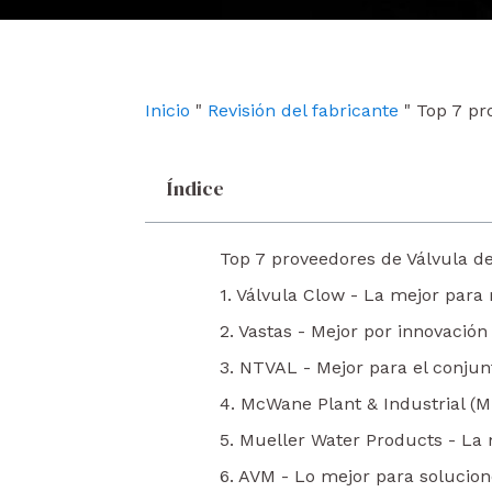
e
t
k
b
u
e
o
b
d
o
e
i
k
n
Inicio
"
Revisión del fabricante
"
Top 7 pr
Índice
Top 7 proveedores de Válvula 
1. Válvula Clow - La mejor par
2. Vastas - Mejor por innovación
3. NTVAL - Mejor para el conjun
4. McWane Plant & Industrial (M
5. Mueller Water Products - La m
6. AVM - Lo mejor para solucio