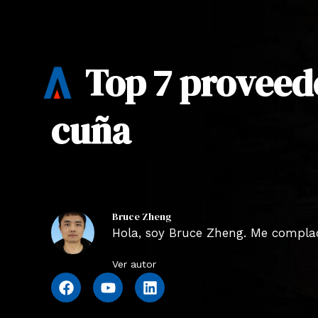
Top 7 proveed
cuña
Bruce Zheng
Hola, soy Bruce Zheng. Me complace
Ver autor
F
Y
L
a
o
i
c
u
n