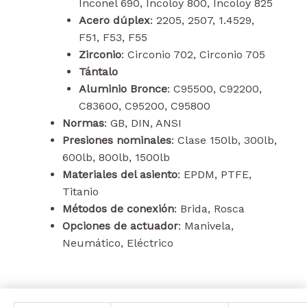
Inconel 690, Incoloy 800, Incoloy 825
Acero dúplex
: 2205, 2507, 1.4529,
F51, F53, F55
Zirconio
: Circonio 702, Circonio 705
Tántalo
Aluminio Bronce
: C95500, C92200,
C83600, C95200, C95800
Normas
: GB, DIN, ANSI
Presiones nominales
: Clase 150lb, 300lb,
600lb, 800lb, 1500lb
Materiales del asiento
: EPDM, PTFE,
Titanio
Métodos de conexión
: Brida, Rosca
Opciones de actuador
: Manivela,
Neumático, Eléctrico