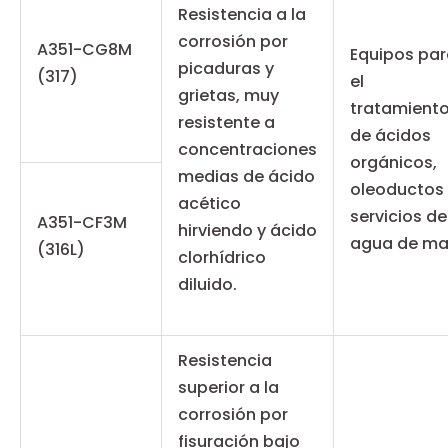
Resistencia a la
corrosión por
A351-CG8M
Equipos pa
picaduras y
(317)
el
grietas, muy
tratamient
resistente a
de ácidos
concentraciones
orgánicos,
medias de ácido
oleoductos
acético
servicios de
A351-CF3M
hirviendo y ácido
agua de ma
(316L)
clorhídrico
diluido.
Resistencia
superior a la
corrosión por
fisuración bajo