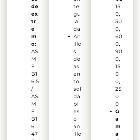
de
te
15
ex
gu
0,
tr
ia
30
e
da
0,
m
An
60
o:
illo
0,
AS
s
90
M
de
0,
E
asi
15
B1
en
0
6.5
to
0,
/
sol
25
AS
da
0
M
bl
0
E
es
G
B1
o
a
6.
an
m
47
illo
a