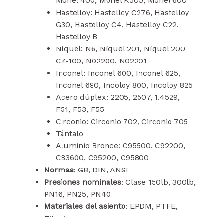
Monel 400, Monel K500, Monel 600
Hastelloy: Hastelloy C276, Hastelloy
G30, Hastelloy C4, Hastelloy C22,
Hastelloy B
Níquel: N6, Níquel 201, Níquel 200,
CZ-100, N02200, N02201
Inconel: Inconel 600, Inconel 625,
Inconel 690, Incoloy 800, Incoloy 825
Acero dúplex: 2205, 2507, 1.4529,
F51, F53, F55
Circonio: Circonio 702, Circonio 705
Tántalo
Aluminio Bronce: C95500, C92200,
C83600, C95200, C95800
Normas
: GB, DIN, ANSI
Presiones nominales
: Clase 150lb, 300lb,
PN16, PN25, PN40
Materiales del asiento
: EPDM, PTFE,