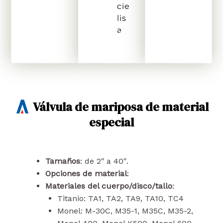
cie
lis
a
Válvula de mariposa de material
especial
Tamaños
: de 2″ a 40″.
Opciones de material
:
Materiales del cuerpo/disco/tallo
:
Titanio: TA1, TA2, TA9, TA10, TC4
Monel: M-30C, M35-1, M35C, M35-2,