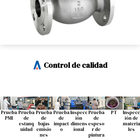
Control de calidad
Prueba
Prueba
Prueba
Prueba
Inspecc
Prueba
PT
Inspecc
PMI
de
de
de
ión
de
ión de
estanq
bajas
impact
dimens
espeso
materia
uidad
emisio
o
ional
r de
les
nes
pintura