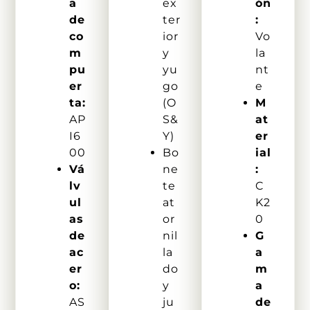
a
ex
ón
de
ter
:
co
ior
Vo
m
y
la
pu
yu
nt
er
go
e
ta:
(O
M
AP
S&
at
I6
Y)
er
00
Bo
ial
Vá
ne
:
lv
te
C
ul
at
K2
as
or
0
de
nil
G
ac
la
a
er
do
m
o:
y
a
AS
ju
de