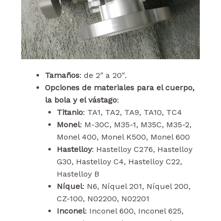
Tamaños
: de 2″ a 20″.
Opciones de materiales para el cuerpo,
la bola y el vástago
:
Titanio
: TA1, TA2, TA9, TA10, TC4
Monel
: M-30C, M35-1, M35C, M35-2,
Monel 400, Monel K500, Monel 600
Hastelloy
: Hastelloy C276, Hastelloy
G30, Hastelloy C4, Hastelloy C22,
Hastelloy B
Níquel
: N6, Níquel 201, Níquel 200,
CZ-100, N02200, N02201
Inconel
: Inconel 600, Inconel 625,