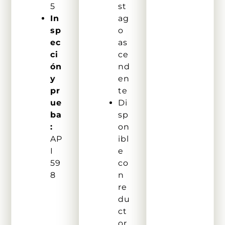
5
st
In
ag
sp
o
ec
as
ci
ce
ón
nd
y
en
pr
te
ue
Di
ba
sp
:
on
AP
ibl
I
e
59
co
8
n
re
du
ct
or