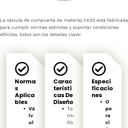
La válvula de compuerta de material CK20 está fabricada
para cumplir normas estrictas y soportar condiciones
difíciles. Estos son los detalles clave:
Norma
Carac
Especi
S
Terísti
Ficacio
Aplica
Cas De
Nes
Bles
Diseño
O
Vá
To
pe
lv
rni
ra
ul
llo
ci