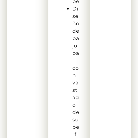
pe
Di
se
ño
de
ba
jo
pa
r
co
n
vá
st
ag
o
de
su
pe
rfi