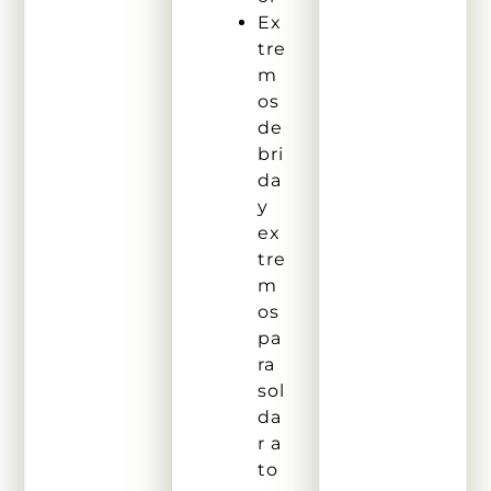
Ex
tre
m
os
de
bri
da
y
ex
tre
m
os
pa
ra
sol
da
r a
to