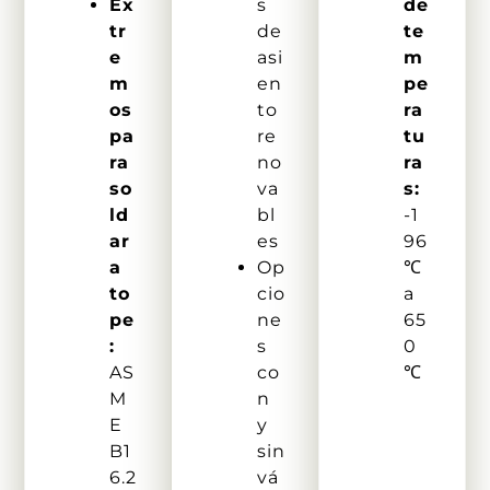
Ex
s
de
tr
de
te
e
asi
m
m
en
pe
os
to
ra
pa
re
tu
ra
no
ra
so
va
s:
ld
bl
-1
ar
es
96
a
Op
℃
to
cio
a
pe
ne
65
:
s
0
AS
co
℃
M
n
E
y
B1
sin
6.2
vá