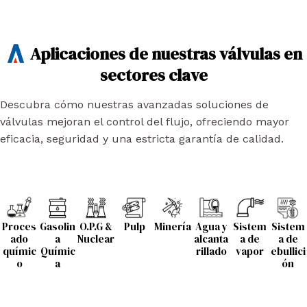
Aplicaciones de nuestras válvulas en
sectores clave
Descubra cómo nuestras avanzadas soluciones de
válvulas mejoran el control del flujo, ofreciendo mayor
eficacia, seguridad y una estricta garantía de calidad.
Proces
Gasolin
O.P.G &
Pulp
Minería
Agua y
Sistem
Sistem
ado
a
Nuclear
alcanta
a de
a de
químic
Químic
rillado
vapor
ebullici
o
a
ón