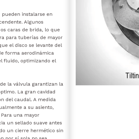
e pueden instalarse en
ascendente. Algunos
os caras de brida, lo que
era para tuberías de mayor
ue el disco se levante del
 de forma aerodinámica
el fluido, optimizando el
de la válvula garantizan la
óptimo. La gran cavidad
ión del caudal. A medida
ualmente a su asiento,
o. Para una mayor
cia un sellado suave antes
do un cierre hermético sin
n por sí sola no sea