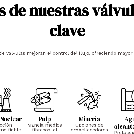
s de nuestras válvul
clave
válvulas mejoran el control del flujo, ofreciendo mayor e
 Nuclear
Pulp
Minería
Ag
cción
Maneja medios
Opciones de
alcant
rno fiable
fibrosos; el
embellecedores
Protecci