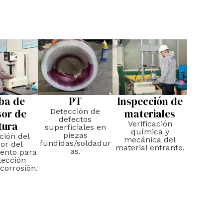
ba de
PT
Inspección de
sor de
Detección de
materiales
defectos
tura
Verificación
superficiales en
química y
piezas
ación del
mecánica del
fundidas/soldadur
or del
material entrante.
as.
iento para
tección
 corrosión.