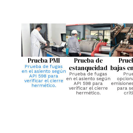
Prueba PMI
Prueba de
Prue
Prueba de fugas
estanqueidad
bajas e
en el asiento según
Prueba de fugas
Pru
API 598 para
en el asiento según
opcion
verificar el cierre
API 598 para
emisiones
hermético.
verificar el cierre
para se
hermético.
crít