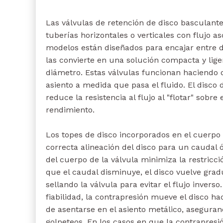
Las válvulas de retención de disco basculant
tuberías horizontales o verticales con flujo 
modelos están diseñados para encajar entre d
las convierte en una solución compacta y lig
diámetro. Estas válvulas funcionan haciendo q
asiento a medida que pasa el fluido. El disco
reduce la resistencia al flujo al "flotar" sobre 
rendimiento.
Los topes de disco incorporados en el cuerpo 
correcta alineación del disco para un caudal 
del cuerpo de la válvula minimiza la restricc
que el caudal disminuye, el disco vuelve grad
sellando la válvula para evitar el flujo invers
fiabilidad, la contrapresión mueve el disco ha
de asentarse en el asiento metálico, aseguran
golpeteos. En los casos en que la contrapresió