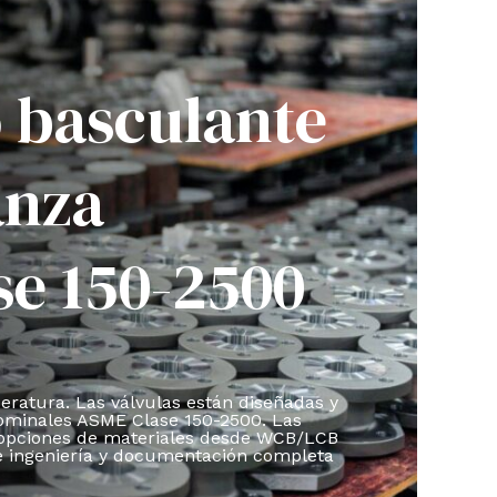
o basculante
anza
se 150-2500
peratura. Las válvulas están diseñadas y
nominales ASME Clase 150-2500. Las
n opciones de materiales desde WCB/LCB
de ingeniería y documentación completa