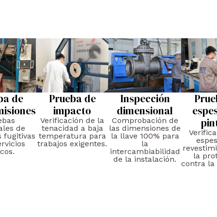
ba de
Prueba de
Inspección
Prue
misiones
impacto
dimensional
espe
ebas
Verificación de la
Comprobación de
pin
ales de
tenacidad a baja
las dimensiones de
Verific
 fugitivas
temperatura para
la llave 100% para
espes
rvicios
trabajos exigentes.
la
revestim
icos.
intercambiabilidad
la pro
de la instalación.
contra la