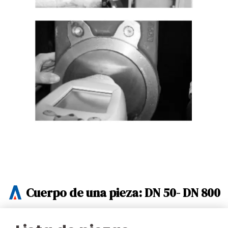
Cuerpo de una pieza: DN 50- DN 800