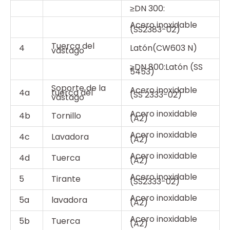
≥DN 300:
Acero inoxidable
(SS2383-02)
Tuerca del
4
Latón(CW603 N)
vástago
≥DN 800:Latón (SS
5453)
Soporte de la
Acero inoxidable
4a
tuerca del
(SS 2333-02)
vástago
Acero inoxidable
4b
Tornillo
(A2)
Acero inoxidable
4c
Lavadora
(A2)
Acero inoxidable
4d
Tuerca
(A2)
Acero inoxidable
5
Tirante
(SS2333-02)
Acero inoxidable
5a
lavadora
(A2)
Acero inoxidable
5b
Tuerca
(A2)