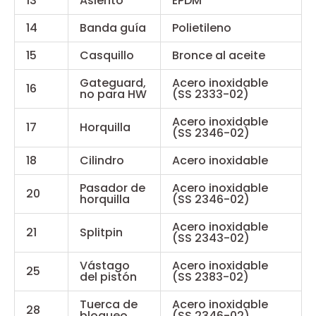
13
Asiento*
EPDM
14
Banda guía
Polietileno
15
Casquillo
Bronce al aceite
Gateguard,
Acero inoxidable
16
no para HW
(SS 2333-02)
Acero inoxidable
17
Horquilla
(SS 2346-02)
18
Cilindro
Acero inoxidable
Pasador de
Acero inoxidable
20
horquilla
(SS 2346-02)
Acero inoxidable
21
Splitpin
(SS 2343-02)
Vástago
Acero inoxidable
25
del pistón
(SS 2383-02)
Tuerca de
Acero inoxidable
28
bloqueo
(SS 2346-02)