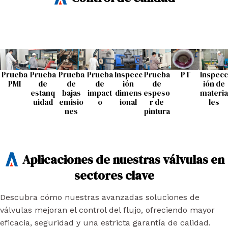
Prueba
Prueba
Prueba
Prueba
Inspecc
Prueba
PT
Inspecc
PMI
de
de
de
ión
de
ión de
estanq
bajas
impact
dimens
espeso
materia
uidad
emisio
o
ional
r de
les
nes
pintura
Aplicaciones de nuestras válvulas en
sectores clave
Descubra cómo nuestras avanzadas soluciones de
válvulas mejoran el control del flujo, ofreciendo mayor
eficacia, seguridad y una estricta garantía de calidad.