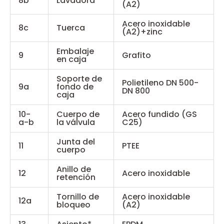
8b
Lavadora
(A2)
Acero inoxidable
8c
Tuerca
(A2)+zinc
Embalaje
9
Grafito
en caja
Soporte de
Polietileno DN 500-
9a
fondo de
DN 800
caja
10-
Cuerpo de
Acero fundido (GS
a-b
la válvula
C25)
Junta del
11
PTEE
cuerpo
Anillo de
12
Acero inoxidable
retención
Tornillo de
Acero inoxidable
12a
bloqueo
(A2)