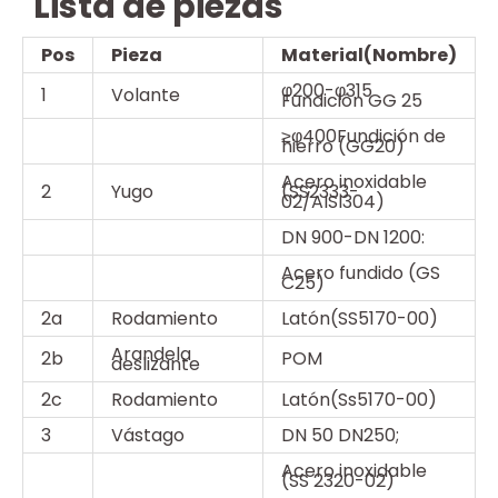
Lista de piezas
Pos
Pieza
Material(Nombre)
φ200-φ315
1
Volante
Fundición GG 25
≥φ400Fundición de
hierro (GG20)
Acero inoxidable
2
Yugo
(SS2333-
02/AISI304)
DN 900-DN 1200:
Acero fundido (GS
C25)
2a
Rodamiento
Latón(SS5170-00)
Arandela
2b
POM
deslizante
2c
Rodamiento
Latón(Ss5170-00)
3
Vástago
DN 50 DN250;
Acero inoxidable
(SS 2320-02)