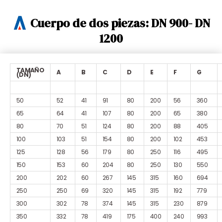
Cuerpo de dos piezas: DN 900- DN
1200
TAMAÑO
A
B
C
D
E
F
G
(DN)
50
52
41
91
80
200
56
360
65
64
41
107
80
200
65
380
80
70
51
124
80
200
88
405
100
103
51
154
80
200
102
453
125
128
56
179
80
250
116
495
150
153
60
204
80
250
130
550
200
202
60
267
145
315
160
694
250
250
69
320
145
315
192
779
300
302
78
374
145
315
230
879
350
332
78
419
175
400
240
993