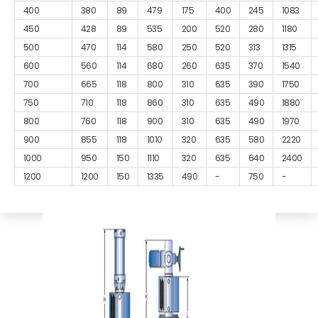
400
380
89
479
175
400
245
1083
450
428
89
535
200
520
280
1180
500
470
114
580
250
520
313
1315
600
560
114
680
260
635
370
1540
700
665
118
800
310
635
390
1750
750
710
118
860
310
635
490
1880
800
760
118
900
310
635
490
1970
900
855
118
1010
320
635
580
2220
1000
950
150
1110
320
635
640
2400
1200
1200
150
1335
490
-
750
-