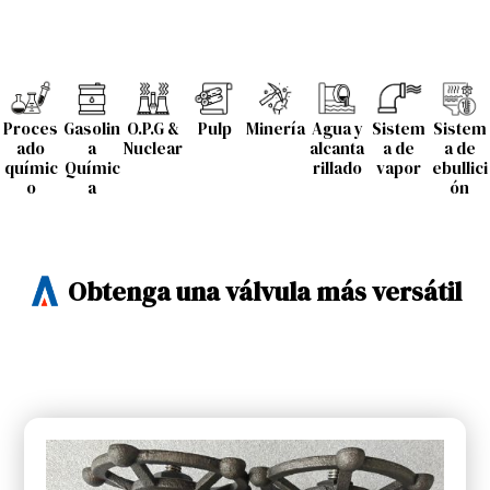
Proces
Gasolin
O.P.G &
Pulp
Minería
Agua y
Sistem
Sistem
ado
a
Nuclear
alcanta
a de
a de
químic
Químic
rillado
vapor
ebullici
o
a
ón
Obtenga una válvula más versátil