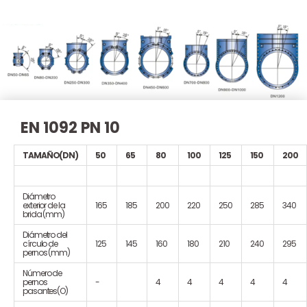
EN 1092 PN 10
TAMAÑO(DN)
50
65
80
100
125
150
200
Diámetro
exterior de la
165
185
200
220
250
285
340
brida (mm)
Diámetro del
círculo de
125
145
160
180
210
240
295
pernos (mm)
Número de
pernos
-
4
4
4
4
4
pasantes(O)