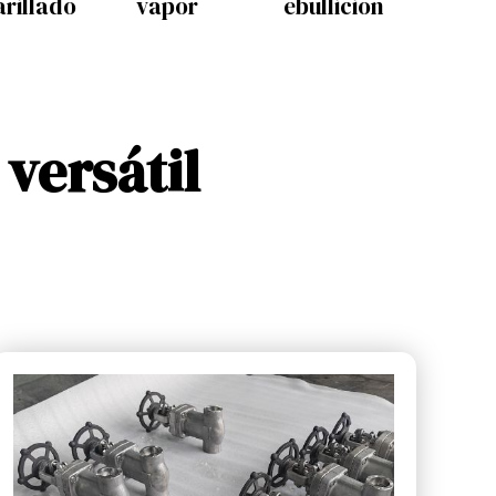
arillado
vapor
ebullición
versátil