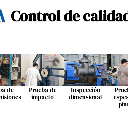
Control de calida
ba de
Prueba de
Inspección
Prue
misiones
impacto
dimensional
espe
pin