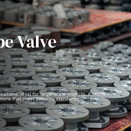
be Valve
tions. Ideal for large-scale projects, it offers
tions that meet industry standards.