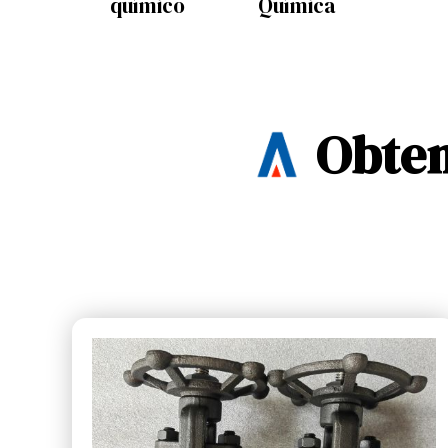
químico
Química
Obten