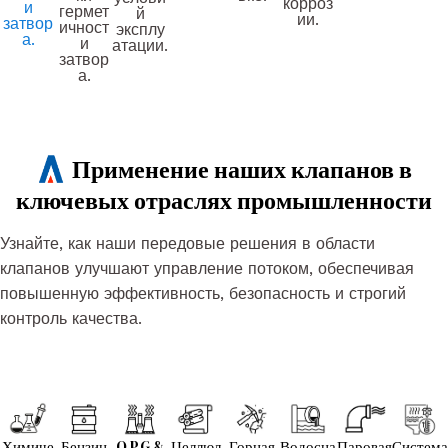
корроз
и
гермет
й
ии.
затвор
ичност
эксплу
а.
и
атации.
затвор
а.
Применение наших клапанов в
ключевых отраслях промышленности
Узнайте, как наши передовые решения в области
клапанов улучшают управление потоком, обеспечивая
повышенную эффективность, безопасность и строгий
контроль качества.
Химиче
Бензин
O.P.G &
Целлюл
Горная
Водосна
Паровая
Система