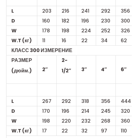
L
203
216
241
292
356
D
160
182
196
230
300
W
178
198
224
252
326
W.T (кг)
11
16
22
34
62
КЛАСС 300 ИЗМЕРЕНИЕ
РАЗМЕР
2-
2″
3″
4″
6″
(дюйм.)
1/2″
L
267
292
318
356
444
D
170
196
214
245
320
W
198
220
232
268
360
W.T (кг)
17
22
32
97
110