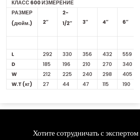
КЛАСС 600 ИЗМЕРЕНИЕ
РАЗМЕР
2-
2″
3″
4″
6″
(дюйм.)
1/2″
L
292
330
356
432
559
D
185
196
210
270
340
W
212
225
240
298
405
W.T (кг)
27
44
47
115
190
Хотите сотрудничать с экспертом