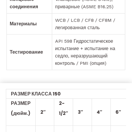
соединения
приварные (ASME B16.25)
WCB / LCB / CF8 / CF8M /
Материалы
легированная сталь
API 598 Гидростатическое
испытание + испытание на
Тестирование
седло, неразрушающий
контроль / PMI (опция)
РАЗМЕР КЛАССА 150
РАЗМЕР
2-
2″
3″
4″
6″
(дюйм.)
1/2″