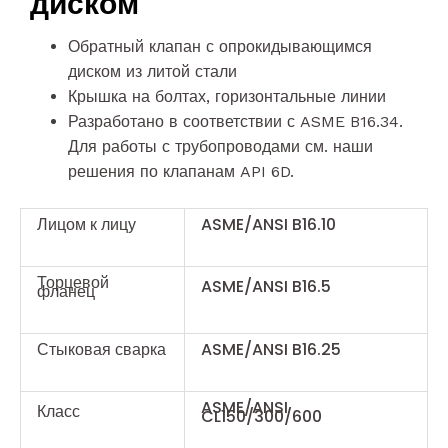
диском
Обратный клапан с опрокидывающимся
диском из литой стали
Крышка на болтах, горизонтальные линии
Разработано в соответствии с ASME B16.34.
Для работы с трубопроводами см. наши
решения по клапанам API 6D.
Лицом к лицу
ASME/ANSI B16.10
Торцевой
ASME/ANSI B16.5
фланец
Стыковая сварка
ASME/ANSI B16.25
ASME/ANSI
Класс
CL150/300/600