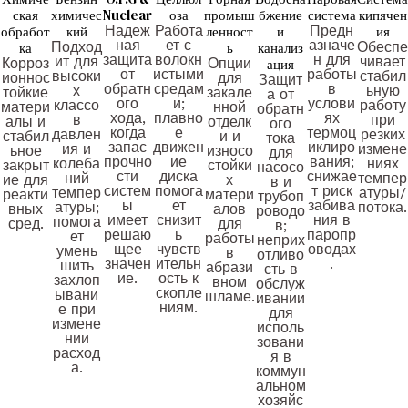
ская
химичес
Nuclear
оза
промыш
бжение
система
кипячен
обработ
кий
Надеж
Работа
ленност
и
Предн
ия
ная
ет с
азначе
ка
Подход
ь
канализ
Обеспе
защита
волокн
н для
ит для
чивает
Корроз
Опции
ация
от
истыми
работы
высоки
стабил
ионнос
для
Защит
обратн
средам
в
х
ьную
тойкие
закале
а от
ого
и;
услови
классо
работу
матери
нной
обратн
хода,
плавно
ях
в
при
алы и
отделк
ого
когда
е
термоц
давлен
резких
стабил
и и
тока
запас
движен
иклиро
ия и
измене
ьное
износо
для
прочно
ие
вания;
колеба
ниях
закрыт
стойки
насосо
сти
диска
снижае
ний
темпер
ие для
х
в и
систем
помога
т риск
темпер
атуры/
реакти
матери
трубоп
ы
ет
забива
атуры;
потока.
вных
алов
роводо
имеет
снизит
ния в
помога
сред.
для
в;
решаю
ь
паропр
ет
работы
неприх
щее
чувств
оводах
умень
в
отливо
значен
ительн
.
шить
абрази
сть в
ие.
ость к
захлоп
вном
обслуж
скопле
ывани
шламе.
ивании
ниям.
е при
для
измене
исполь
нии
зовани
расход
я в
а.
коммун
альном
хозяйс