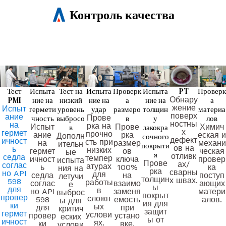
Контроль качества
Тест
Испыта
Тест на
Испыта
Проверк
Испыта
PT
Проверк
PMI
ние на
низкий
ние на
а
ние на
Обнару
а
жение
Испыт
гермети
уровень
удар
размеро
толщин
материа
поверх
ание
чность
выбросо
Прове
в
у
лов
ностны
на
рка на
Испыт
в
Прове
лакокра
Химич
х
гермет
прочно
ание
рка
еская и
Дополн
сочного
дефект
ичност
сть при
на
размер
механи
ительн
покрыти
ов на
ь
низких
гермет
ов
ческая
ые
я
отливк
седла
темпер
ичност
ключа
провер
испыта
Прове
ах/
соглас
атурах
ь
100%
ка
ния на
рка
сварны
но API
для
седла
на
поступ
летучи
толщин
х швах.
598
работы
соглас
взаимо
ающих
е
ы
для
в
но API
заменя
матери
выброс
покрыт
провер
сложн
598
емость
алов.
ы для
ия для
ки
ых
для
при
критич
защит
гермет
услови
провер
устано
еских
ы от
ичност
ях.
ки
вке.
услови