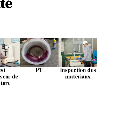
ité
est
PT
Inspection des
sseur de
matériaux
nture