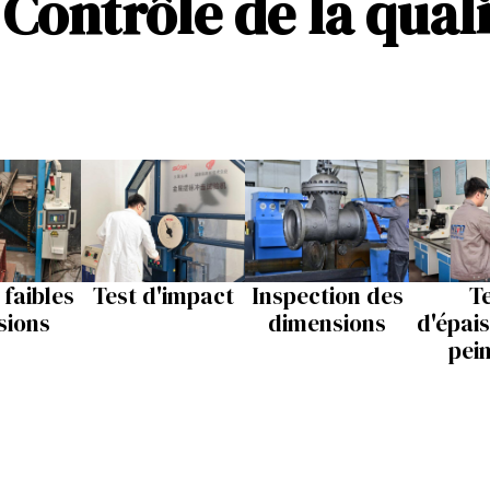
Contrôle de la qual
 faibles
Test d'impact
Inspection des
T
sions
dimensions
d'épai
pei