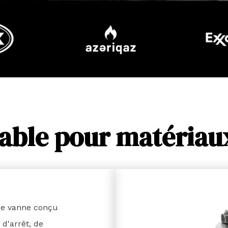
iable pour matériau
de vanne conçu
d'arrêt, de