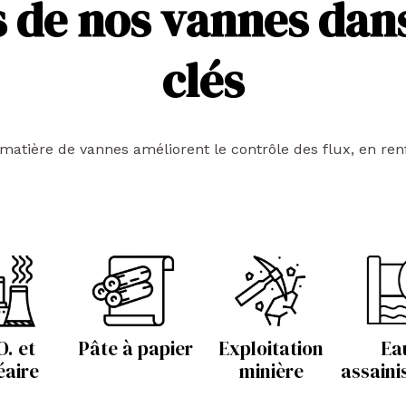
 de nos vannes dans
clés
ière de vannes améliorent le contrôle des flux, en renfor
O. et
Pâte à papier
Exploitation
Ea
éaire
minière
assain