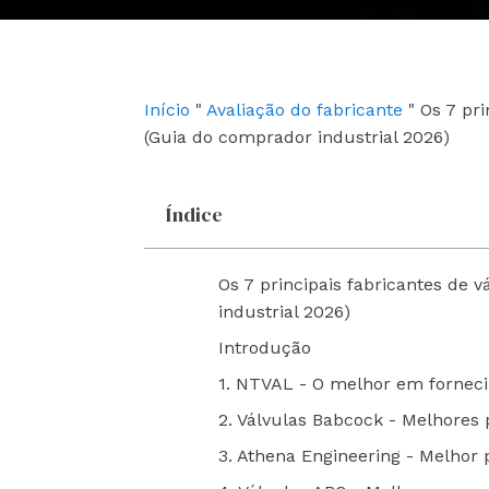
e
t
k
b
u
e
o
b
d
o
e
i
k
n
Início
"
Avaliação do fabricante
"
Os 7 pri
(Guia do comprador industrial 2026)
Índice
Os 7 principais fabricantes de 
industrial 2026)
Introdução
1. NTVAL - O melhor em fornecim
2. Válvulas Babcock - Melhores 
3. Athena Engineering - Melhor