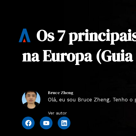
Os 7 principai
na Europa (Guia
Bruce Zheng
Olá, eu sou Bruce Zheng. Tenho o 
Ver autor
F
Y
L
a
o
i
c
u
n