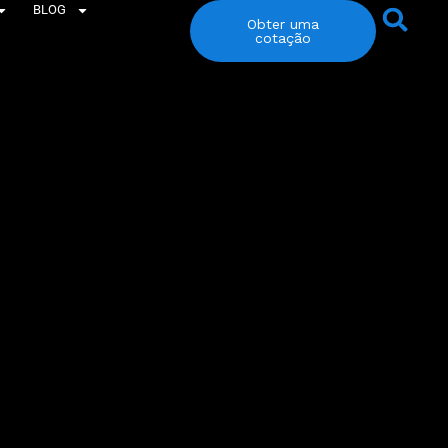
BLOG
Obter uma
cotação