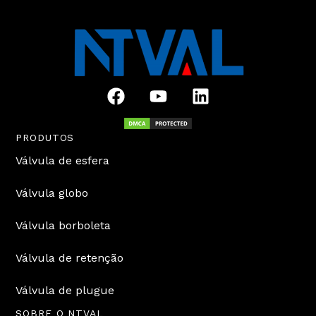
F
Y
L
a
o
i
c
u
n
e
t
k
PRODUTOS
b
u
e
Válvula de esfera
o
b
d
o
e
i
Válvula globo
k
n
Válvula borboleta
Válvula de retenção
Válvula de plugue
SOBRE O NTVAL