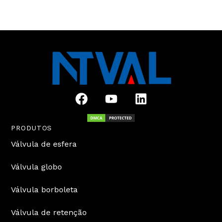
F
Y
L
a
o
i
c
u
n
e
t
k
PRODUTOS
b
u
e
Válvula de esfera
o
b
d
o
e
i
Válvula globo
k
n
Válvula borboleta
Válvula de retenção