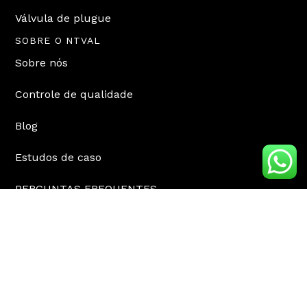
Válvula de plugue
SOBRE O NTVAL
Sobre nós
Controle de qualidade
Blog
Estudos de caso
PERGUNTAS FREQUENTES
CONTATO
sales@ntval.com
+18042108320
Dong'ou Industrial Zone, cidade de Wenzhou, China