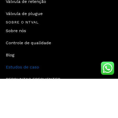
Válvula de retenção
Válvula de plugue
SOBRE O NTVAL
Sobre nós
Controle de qualidade
Blog
Estudos de caso
PERGUNTAS FREQUENTES
CONTATO
sales@ntval.com
+18042108320
Dong'ou Industrial Zone, cidade de Wenzhou, China