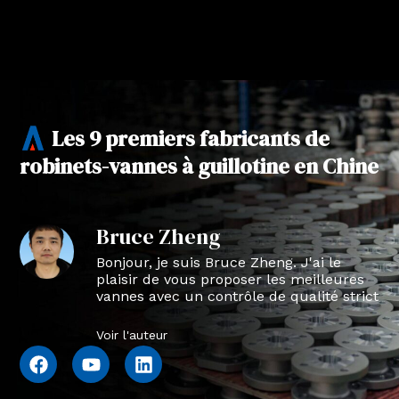
Les 9 premiers fabricants de
robinets-vannes à guillotine en Chine
Bruce Zheng
Bonjour, je suis Bruce Zheng. J'ai le
plaisir de vous proposer les meilleures
vannes avec un contrôle de qualité strict
en NTVAL.
Voir l'auteur
F
Y
L
a
o
i
c
u
n