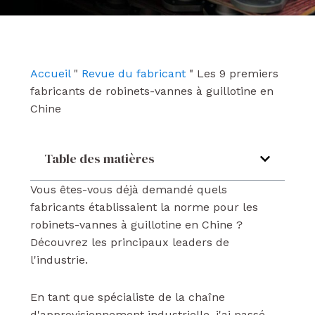
e
t
k
b
u
e
o
b
d
o
e
i
k
n
Accueil
"
Revue du fabricant
"
Les 9 premiers
fabricants de robinets-vannes à guillotine en
Chine
Table des matières
Vous êtes-vous déjà demandé quels
fabricants établissaient la norme pour les
robinets-vannes à guillotine en Chine ?
Découvrez les principaux leaders de
l'industrie.
En tant que spécialiste de la chaîne
d'approvisionnement industrielle, j'ai passé