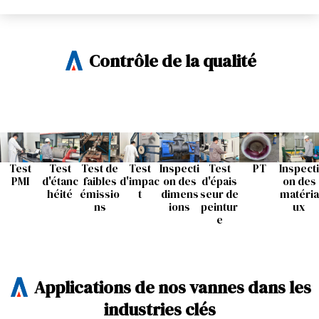
Contrôle de la qualité
Test
Test
Test de
Test
Inspecti
Test
PT
Inspecti
PMI
d'étanc
faibles
d'impac
on des
d'épais
on des
héité
émissio
t
dimens
seur de
matéria
ns
ions
peintur
ux
e
Applications de nos vannes dans les
industries clés