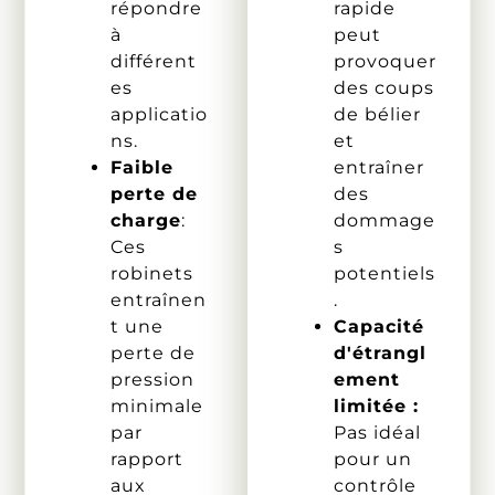
répondre
rapide
à
peut
différent
provoquer
es
des coups
applicatio
de bélier
ns.
et
Faible
entraîner
perte de
des
charge
:
dommage
Ces
s
robinets
potentiels
entraînen
.
t une
Capacité
perte de
d'étrangl
pression
ement
minimale
limitée :
par
Pas idéal
rapport
pour un
aux
contrôle