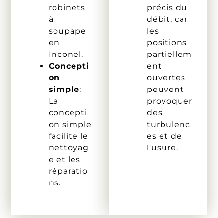
robinets
précis du
à
débit, car
soupape
les
en
positions
Inconel.
partiellem
Concepti
ent
on
ouvertes
simple
:
peuvent
La
provoquer
concepti
des
on simple
turbulenc
facilite le
es et de
nettoyag
l'usure.
e et les
réparatio
ns.