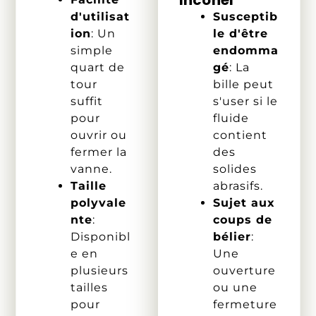
d'utilisat
Susceptib
ion
: Un
le d'être
simple
endomma
quart de
gé
: La
tour
bille peut
suffit
s'user si le
pour
fluide
ouvrir ou
contient
fermer la
des
vanne.
solides
Taille
abrasifs.
polyvale
Sujet aux
nte
:
coups de
Disponibl
bélier
:
e en
Une
plusieurs
ouverture
tailles
ou une
pour
fermeture