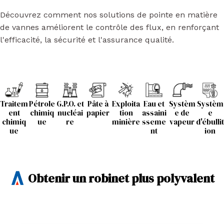
Découvrez comment nos solutions de pointe en matière
de vannes améliorent le contrôle des flux, en renforçant
l'efficacité, la sécurité et l'assurance qualité.
Traitem
Pétrole
G.P.O. et
Pâte à
Exploita
Eau et
Systèm
Systèm
ent
chimiq
nucléai
papier
tion
assaini
e de
e
chimiq
ue
re
minière
sseme
vapeur
d'ébullit
ue
nt
ion
Obtenir un robinet plus polyvalent