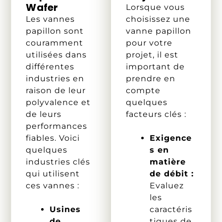
Wafer
Lorsque vous
Les vannes
choisissez une
papillon sont
vanne papillon
couramment
pour votre
utilisées dans
projet, il est
différentes
important de
industries en
prendre en
raison de leur
compte
polyvalence et
quelques
de leurs
facteurs clés :
performances
fiables. Voici
Exigence
quelques
s en
industries clés
matière
qui utilisent
de débit :
ces vannes :
Evaluez
les
Usines
caractéris
de
tiques de