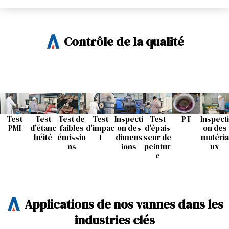
Contrôle de la qualité
Test
Test
Test de
Test
Inspecti
Test
PT
Inspecti
PMI
d'étanc
faibles
d'impac
on des
d'épais
on des
héité
émissio
t
dimens
seur de
matéria
ns
ions
peintur
ux
e
Applications de nos vannes dans les
industries clés