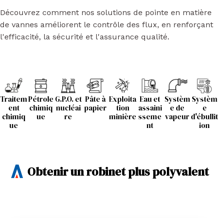
Découvrez comment nos solutions de pointe en matière
de vannes améliorent le contrôle des flux, en renforçant
l'efficacité, la sécurité et l'assurance qualité.
Traitem
Pétrole
G.P.O. et
Pâte à
Exploita
Eau et
Systèm
Systèm
ent
chimiq
nucléai
papier
tion
assaini
e de
e
chimiq
ue
re
minière
sseme
vapeur
d'ébullit
ue
nt
ion
Obtenir un robinet plus polyvalent