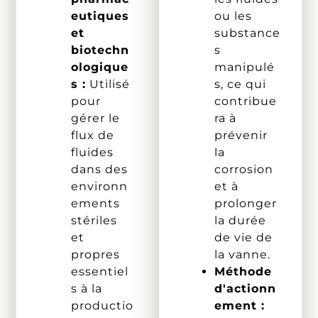
eutiques
ou les
et
substance
biotechn
s
ologique
manipulé
s :
Utilisé
s, ce qui
pour
contribue
gérer le
ra à
flux de
prévenir
fluides
la
dans des
corrosion
environn
et à
ements
prolonger
stériles
la durée
et
de vie de
propres
la vanne.
essentiel
Méthode
s à la
d'actionn
productio
ement :