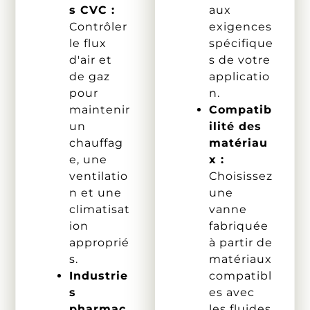
s CVC :
aux
Contrôler
exigences
le flux
spécifique
d'air et
s de votre
de gaz
applicatio
pour
n.
maintenir
Compatib
un
ilité des
chauffag
matériau
e, une
x :
ventilatio
Choisissez
n et une
une
climatisat
vanne
ion
fabriquée
approprié
à partir de
s.
matériaux
Industrie
compatibl
s
es avec
pharmac
les fluides