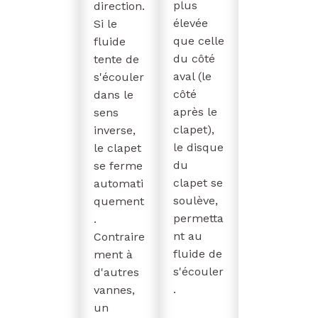
plus
direction.
élevée
Si le
que celle
fluide
du côté
tente de
aval (le
s'écouler
côté
dans le
après le
sens
clapet),
inverse,
le disque
le clapet
du
se ferme
clapet se
automati
soulève,
quement
permetta
.
nt au
Contraire
fluide de
ment à
s'écouler
d'autres
.
vannes,
un