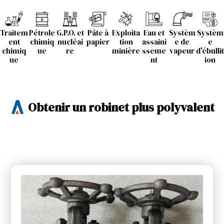
Traitem
Pétrole
G.P.O. et
Pâte à
Exploita
Eau et
Systèm
Systèm
ent
chimiq
nucléai
papier
tion
assaini
e de
e
chimiq
ue
re
minière
sseme
vapeur
d'ébullit
ue
nt
ion
Obtenir un robinet plus polyvalent