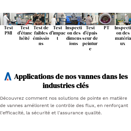
Test
Test
Test de
Test
Inspecti
Test
PT
Inspecti
PMI
d'étanc
faibles
d'impac
on des
d'épais
on des
héité
émissio
t
dimens
seur de
matéria
ns
ions
peintur
ux
e
Applications de nos vannes dans les
industries clés
Découvrez comment nos solutions de pointe en matière
de vannes améliorent le contrôle des flux, en renforçant
l'efficacité, la sécurité et l'assurance qualité.