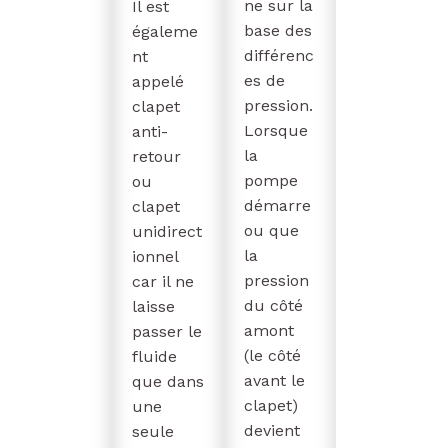
ne sur la
Il est
base des
égaleme
différenc
nt
es de
appelé
pression.
clapet
Lorsque
anti-
la
retour
pompe
ou
démarre
clapet
ou que
unidirect
la
ionnel
pression
car il ne
du côté
laisse
amont
passer le
(le côté
fluide
avant le
que dans
clapet)
une
devient
seule