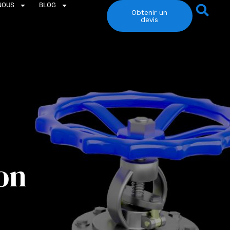
NOUS
BLOG
Obtenir un
devis
ion