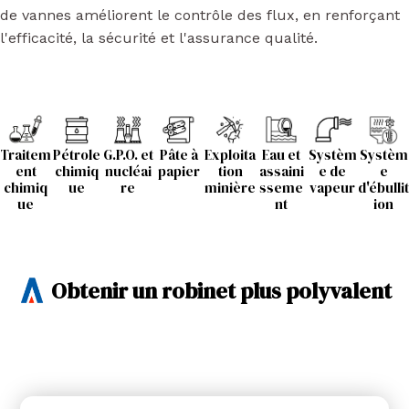
de vannes améliorent le contrôle des flux, en renforçant
l'efficacité, la sécurité et l'assurance qualité.
Traitem
Pétrole
G.P.O. et
Pâte à
Exploita
Eau et
Systèm
Systèm
ent
chimiq
nucléai
papier
tion
assaini
e de
e
chimiq
ue
re
minière
sseme
vapeur
d'ébullit
ue
nt
ion
Obtenir un robinet plus polyvalent