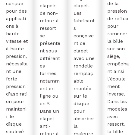
conçue
de la
clapets
clapet.
pour des
pression
de non-
Les
applicati
de reflux
retour à
fabricant
ons à
pour
ressort
s
haute
ramener
se
conçoive
vitesse et
la bille
présente
nt ce
à haute
sur son
nt sous
clapet
pression,
siège,
différent
avec une
nécessita
empêcha
es
rondelle
nt une
nt ainsi
formes,
remplaç
forte
l'écoule
notamm
able
pression
ment
ent en
montée
d'aspirati
inverse.
ligne ou
sur le
on pour
Dans les
en Y.
disque
mainteni
modèles
Dans un
pour
r le
avec
clapet
absorber
disque
ressort,
anti-
la
soulevé
la bille
retour à
majeure