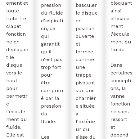
ement et
bloquant
pression
basculer
toute
ainsi
du fluide
le disque
fuite. Le
efficace
d'aspirati
en
clapet
ment
on, ce
position
fonction
l'écoule
qui
ouverte
ne en
ment du
garantit
et
déplaçan
fluide.
qu'il
fermée,
t le
n'est pas
comme
disque
Dans
trop fort
une
vers le
certaines
pour
trappe
haut
concepti
être
pivotant
pour
ons, la
comprim
sur une
permettr
vanne
é par la
charnièr
e
fonction
pression
e située
l'écoule
ne sans
du
à
ment du
ressort
fluide.
l'extérie
fluide.
et
ur du
Elle est
dépend
Les
siège du