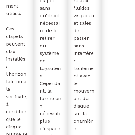
clapet
nt aux
ment
sans
fluides
utilisé.
qu'il soit
visqueux
nécessai
et sales
Ces
re de le
de
clapets
retirer
passer
peuvent
du
sans
être
système
interfére
installés
de
r
à
tuyauteri
facileme
l'horizon
e.
nt avec
tale ou à
Cependa
le
la
nt, la
mouvem
verticale,
forme en
ent du
à
Y
disque
condition
nécessite
sur la
que le
plus
charnièr
disque
d'espace
e.
puisse se