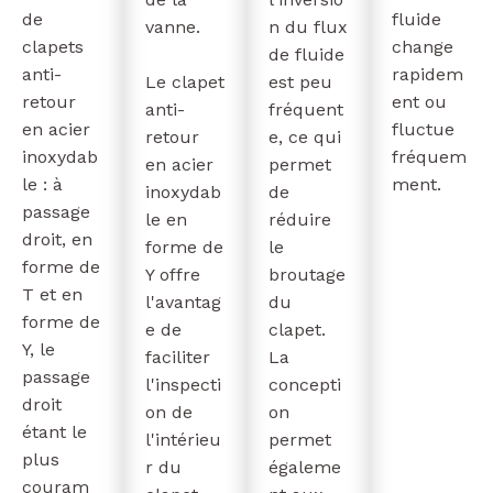
de
fluide
vanne.
n du flux
clapets
change
de fluide
anti-
rapidem
Le clapet
est peu
retour
ent ou
anti-
fréquent
en acier
fluctue
retour
e, ce qui
inoxydab
fréquem
en acier
permet
le : à
ment.
inoxydab
de
passage
le en
réduire
droit, en
forme de
le
forme de
Y offre
broutage
T et en
l'avantag
du
forme de
e de
clapet.
Y, le
faciliter
La
passage
l'inspecti
concepti
droit
on de
on
étant le
l'intérieu
permet
plus
r du
égaleme
couram