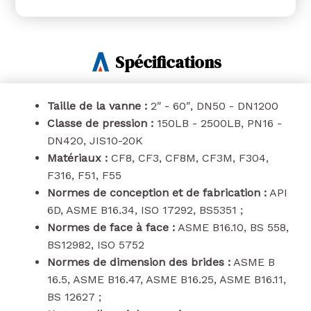
Spécifications
Taille de la vanne :
2″ - 60″, DN50 - DN1200
Classe de pression :
150LB - 2500LB, PN16 -
DN420, JIS10-20K
Matériaux :
CF8, CF3, CF8M, CF3M, F304,
F316, F51, F55
Normes de conception et de fabrication :
API
6D, ASME B16.34, ISO 17292, BS5351 ;
Normes de face à face :
ASME B16.10, BS 558,
BS12982, ISO 5752
Normes de dimension des brides :
ASME B
16.5, ASME B16.47, ASME B16.25, ASME B16.11,
BS 12627 ;