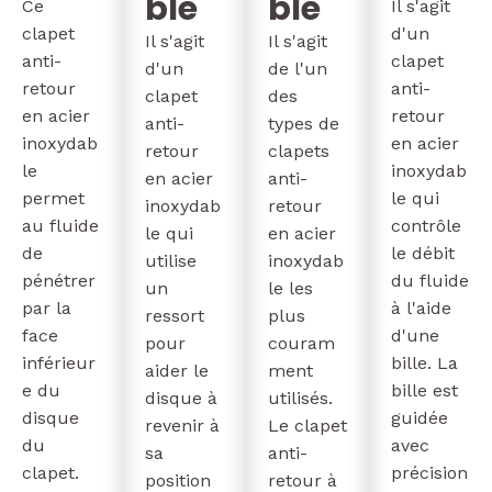
ble
ble
Ce
Il s'agit
clapet
d'un
Il s'agit
Il s'agit
anti-
clapet
d'un
de l'un
retour
anti-
clapet
des
en acier
retour
anti-
types de
inoxydab
en acier
retour
clapets
le
inoxydab
en acier
anti-
permet
le qui
inoxydab
retour
au fluide
contrôle
le qui
en acier
de
le débit
utilise
inoxydab
pénétrer
du fluide
un
le les
par la
à l'aide
ressort
plus
face
d'une
pour
couram
inférieur
bille. La
aider le
ment
e du
bille est
disque à
utilisés.
disque
guidée
revenir à
Le clapet
du
avec
sa
anti-
clapet.
précision
position
retour à