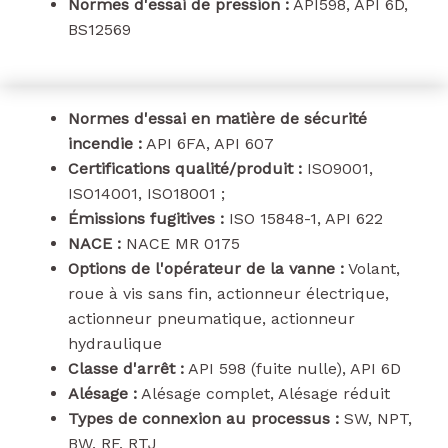
Normes d'essai de pression :
API598, API 6D,
BS12569
Normes d'essai en matière de sécurité
incendie :
API 6FA, API 607
Certifications qualité/produit :
ISO9001,
ISO14001, ISO18001 ;
Émissions fugitives :
ISO 15848-1, API 622
NACE :
NACE MR 0175
Options de l'opérateur de la vanne :
Volant,
roue à vis sans fin, actionneur électrique,
actionneur pneumatique, actionneur
hydraulique
Classe d'arrêt :
API 598 (fuite nulle), API 6D
Alésage :
Alésage complet, Alésage réduit
Types de connexion au processus :
SW, NPT,
BW, RF, RTJ