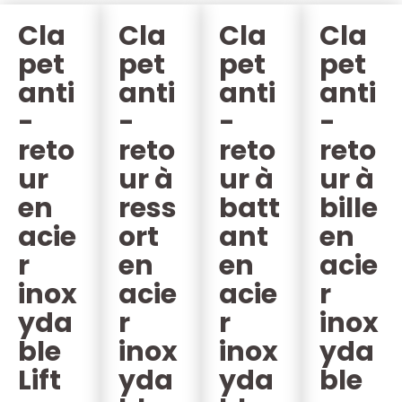
Cla
Cla
Cla
Cla
pet
pet
pet
pet
anti
anti
anti
anti
-
-
-
-
reto
reto
reto
reto
ur
ur à
ur à
ur à
en
ress
batt
bille
acie
ort
ant
en
r
en
en
acie
inox
acie
acie
r
yda
r
r
inox
ble
inox
inox
yda
Lift
yda
yda
ble