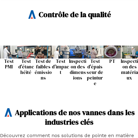
Contrôle de la qualité
Test
Test
Test de
Test
Inspecti
Test
PT
Inspecti
PMI
d'étanc
faibles
d'impac
on des
d'épais
on des
héité
émissio
t
dimens
seur de
matéria
ns
ions
peintur
ux
e
Applications de nos vannes dans les
industries clés
Découvrez comment nos solutions de pointe en matière