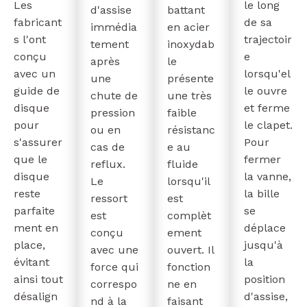
Les
le long
d'assise
battant
fabricant
de sa
immédia
en acier
s l'ont
trajectoir
tement
inoxydab
conçu
e
après
le
avec un
lorsqu'el
une
présente
guide de
le ouvre
chute de
une très
disque
et ferme
pression
faible
pour
le clapet.
ou en
résistanc
s'assurer
Pour
cas de
e au
que le
fermer
reflux.
fluide
disque
la vanne,
Le
lorsqu'il
reste
la bille
ressort
est
parfaite
se
est
complèt
ment en
déplace
conçu
ement
place,
jusqu'à
avec une
ouvert. Il
évitant
la
force qui
fonction
ainsi tout
position
correspo
ne en
désalign
d'assise,
nd à la
faisant