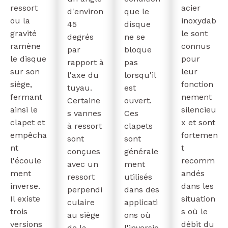
ressort
acier
d'environ
que le
ou la
inoxydab
45
disque
gravité
le sont
degrés
ne se
ramène
connus
par
bloque
le disque
pour
rapport à
pas
sur son
leur
l'axe du
lorsqu'il
siège,
fonction
tuyau.
est
fermant
nement
Certaine
ouvert.
ainsi le
silencieu
s vannes
Ces
clapet et
x et sont
à ressort
clapets
empêcha
fortemen
sont
sont
nt
t
conçues
générale
l'écoule
recomm
avec un
ment
ment
andés
ressort
utilisés
inverse.
dans les
perpendi
dans des
Il existe
situation
culaire
applicati
trois
s où le
au siège
ons où
versions
débit du
de la
l'inversio