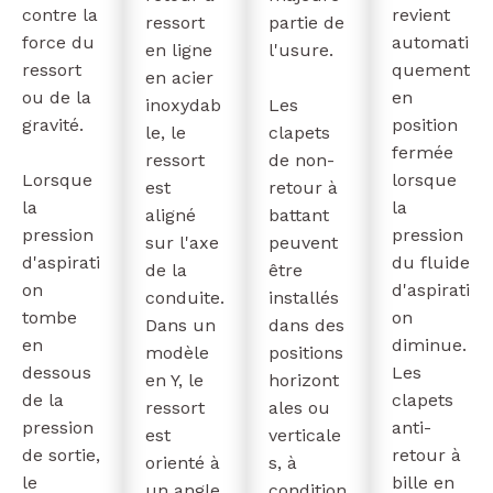
contre la
revient
ressort
partie de
force du
automati
en ligne
l'usure.
ressort
quement
en acier
ou de la
en
inoxydab
Les
gravité.
position
le, le
clapets
fermée
ressort
de non-
Lorsque
lorsque
est
retour à
la
la
aligné
battant
pression
pression
sur l'axe
peuvent
d'aspirati
du fluide
de la
être
on
d'aspirati
conduite.
installés
tombe
on
Dans un
dans des
en
diminue.
modèle
positions
dessous
Les
en Y, le
horizont
de la
clapets
ressort
ales ou
pression
anti-
est
verticale
de sortie,
retour à
orienté à
s, à
le
bille en
un angle
condition