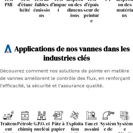
PMI
d'étanc
faibles
d'impac
on des
d'épais
on des
héité
émissio
t
dimens
seur de
matéria
ns
ions
peintur
ux
e
Applications de nos vannes dans les
industries clés
Découvrez comment nos solutions de pointe en matière
de vannes améliorent le contrôle des flux, en renforçant
l'efficacité, la sécurité et l'assurance qualité.
Traitem
Pétrole
G.P.O. et
Pâte à
Exploita
Eau et
Systèm
Systèm
ent
chimiq
nucléai
papier
tion
assaini
e de
e