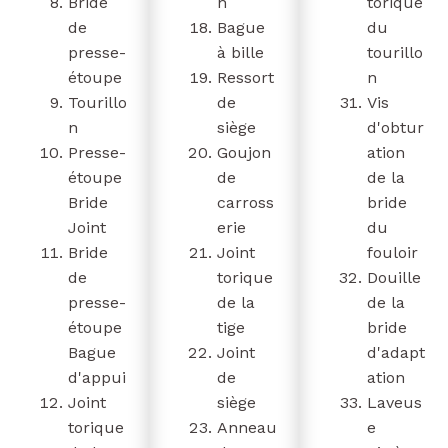
Bride
n
torique
de
Bague
du
presse-
à bille
tourillo
étoupe
Ressort
n
Tourillo
de
Vis
n
siège
d'obtur
Presse-
Goujon
ation
étoupe
de
de la
Bride
carross
bride
Joint
erie
du
Bride
Joint
fouloir
de
torique
Douille
presse-
de la
de la
étoupe
tige
bride
Bague
Joint
d'adapt
d'appui
de
ation
Joint
siège
Laveus
torique
Anneau
e