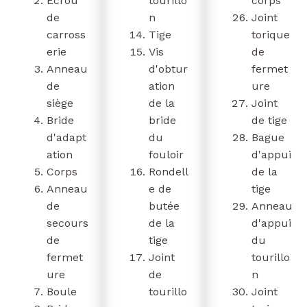
Ecrou
tourillo
corps
de
n
Joint
carross
Tige
torique
erie
Vis
de
Anneau
d'obtur
fermet
de
ation
ure
siège
de la
Joint
Bride
bride
de tige
d'adapt
du
Bague
ation
fouloir
d'appui
Corps
Rondell
de la
Anneau
e de
tige
de
butée
Anneau
secours
de la
d'appui
de
tige
du
fermet
Joint
tourillo
ure
de
n
Boule
tourillo
Joint