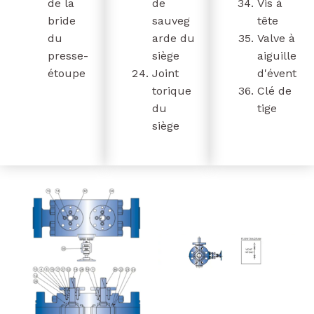
de la
de
Vis à
bride
sauveg
tête
du
arde du
Valve à
presse-
siège
aiguille
étoupe
Joint
d'évent
torique
Clé de
du
tige
siège