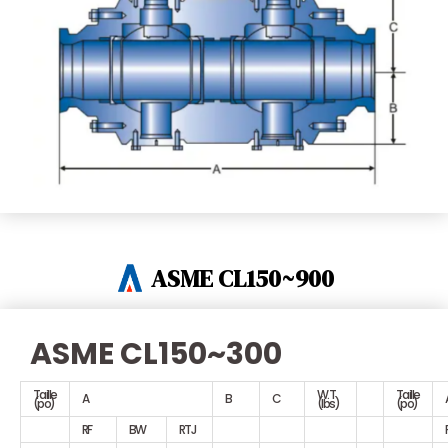
ASME CL150~900
ASME CL150~300
Taille
W.T
Taille
A
B
C
(po)
(Ibs)
(po)
RF
BW
RTJ