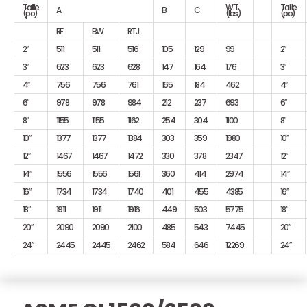
Taille
W.T
Taille
A
B
C
(po)
(Ibs)
(po)
RF
BW
RTJ
2″
511
511
516
105
129
99
2″
3″
623
623
628
147
164
176
3″
4″
756
756
761
165
184
462
4″
6″
978
978
984
212
237
693
6″
8″
1155
1155
1162
254
304
1100
8″
10″
1377
1377
1384
303
359
1980
10″
12″
1467
1467
1472
330
378
2347
12″
14″
1556
1556
1561
360
414
2974
14″
16″
1734
1734
1740
401
455
4385
16″
18″
1911
1911
1916
449
503
5775
18″
20″
2090
2090
2100
485
543
7445
20″
24″
2445
2445
2462
584
646
12269
24″