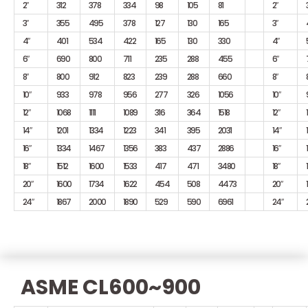
2″
312
378
334
98
105
81
2″
3″
355
495
378
127
130
165
3″
4″
401
534
422
165
130
330
4″
6″
690
800
711
235
288
455
6″
8″
800
912
823
239
288
660
8″
10″
933
978
956
277
326
1056
10″
12″
1068
1111
1089
316
364
1518
12″
14″
1201
1334
1223
341
395
2031
14″
16″
1334
1467
1356
383
437
2886
16″
18″
1512
1600
1533
417
471
3480
18″
20″
1600
1734
1622
454
508
4473
20″
24″
1867
2000
1890
529
590
6961
24″
ASME CL600~900