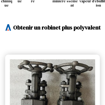
chimiq
ue
re
minière
sseme
vapeur
d'ébullit
ue
nt
ion
Obtenir un robinet plus polyvalent