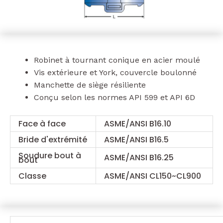
Robinet à tournant conique en acier moulé
Vis extérieure et York, couvercle boulonné
Manchette de siège résiliente
Conçu selon les normes API 599 et API 6D
Face à face
ASME/ANSI B16.10
Bride d'extrémité
ASME/ANSI B16.5
Soudure bout à
ASME/ANSI B16.25
bout
Classe
ASME/ANSI CL150~CL900