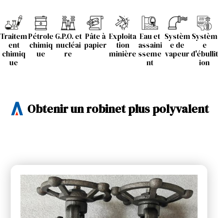
Traitem
Pétrole
G.P.O. et
Pâte à
Exploita
Eau et
Systèm
Systèm
ent
chimiq
nucléai
papier
tion
assaini
e de
e
chimiq
ue
re
minière
sseme
vapeur
d'ébullit
ue
nt
ion
Obtenir un robinet plus polyvalent