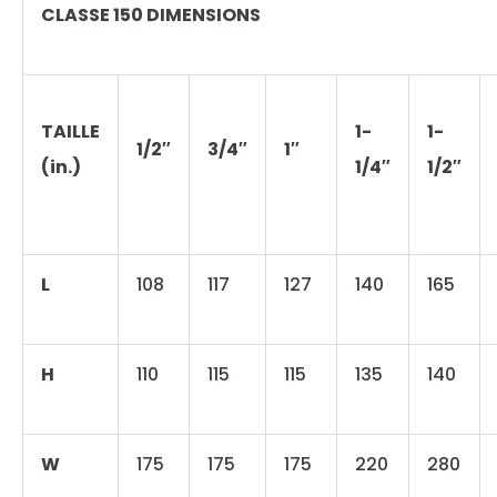
CLASSE 150 DIMENSIONS
TAILLE
1-
1-
1/2″
3/4″
1″
(in.)
1/4″
1/2″
L
108
117
127
140
165
H
110
115
115
135
140
W
175
175
175
220
280