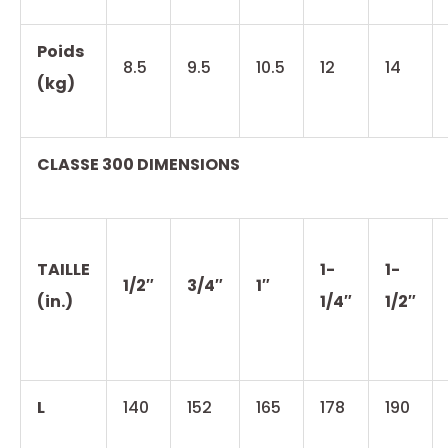
Poids
8.5
9.5
10.5
12
14
(kg)
CLASSE 300 DIMENSIONS
TAILLE
1-
1-
1/2″
3/4″
1″
(in.)
1/4″
1/2″
L
140
152
165
178
190