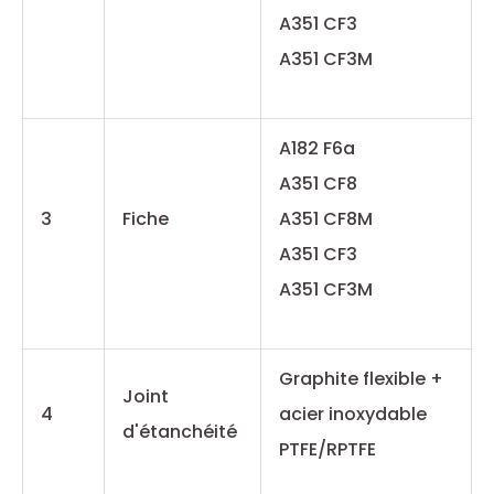
A351 CF3
A351 CF3M
A182 F6a
A351 CF8
3
Fiche
A351 CF8M
A351 CF3
A351 CF3M
Graphite flexible +
Joint
4
acier inoxydable
d'étanchéité
PTFE/RPTFE