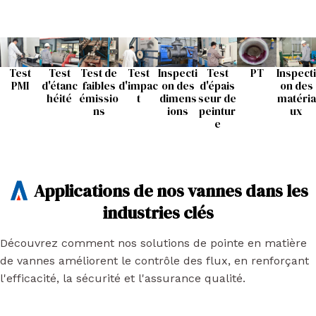
Test
Test
Test de
Test
Inspecti
Test
PT
Inspecti
PMI
d'étanc
faibles
d'impac
on des
d'épais
on des
héité
émissio
t
dimens
seur de
matéria
ns
ions
peintur
ux
e
Applications de nos vannes dans les
industries clés
Découvrez comment nos solutions de pointe en matière
de vannes améliorent le contrôle des flux, en renforçant
l'efficacité, la sécurité et l'assurance qualité.