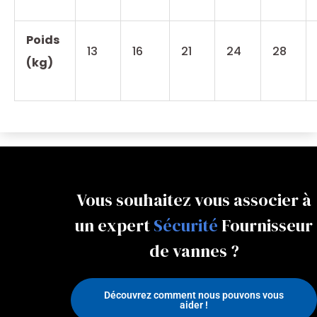
Poids
13
16
21
24
28
(kg)
Vous souhaitez vous associer à
un expert
Papillon
Fournisseur
de vannes ?
Découvrez comment nous pouvons vous
aider !