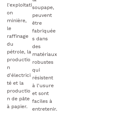
l'exploitati
soupape,
on
peuvent
minière,
être
le
fabriquée
raffinage
s dans
du
des
pétrole, la
matériaux
productio
robustes
n
qui
d'électrici
résistent
té et la
à l'usure
productio
et sont
n de pâte
faciles à
à papier.
entretenir.