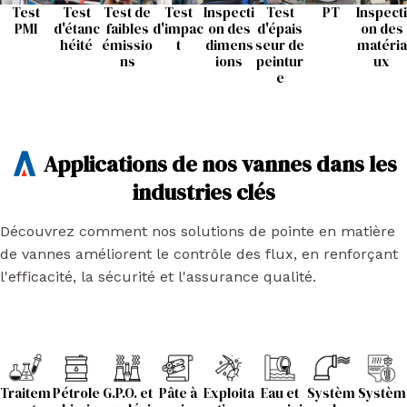
Test
Test
Test de
Test
Inspecti
Test
PT
Inspecti
PMI
d'étanc
faibles
d'impac
on des
d'épais
on des
héité
émissio
t
dimens
seur de
matéria
ns
ions
peintur
ux
e
Applications de nos vannes dans les
industries clés
Découvrez comment nos solutions de pointe en matière
de vannes améliorent le contrôle des flux, en renforçant
l'efficacité, la sécurité et l'assurance qualité.
Traitem
Pétrole
G.P.O. et
Pâte à
Exploita
Eau et
Systèm
Systèm