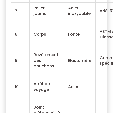
Palier-
Acier
7
ANSI 3
journal
inoxydable
ASTM 
8
Corps
Fonte
Classe
Revêtement
Com
9
des
Elastomère
spécif
bouchons
Arrêt de
10
Acier
voyage
Joint
d'étanchéité