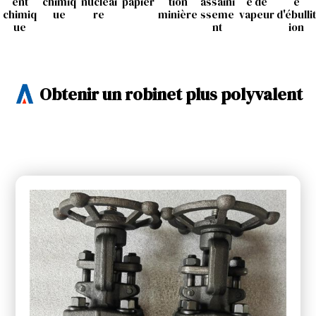
ent
chimiq
nucléai
papier
tion
assaini
e de
e
chimiq
ue
re
minière
sseme
vapeur
d'ébullit
ue
nt
ion
Obtenir un robinet plus polyvalent