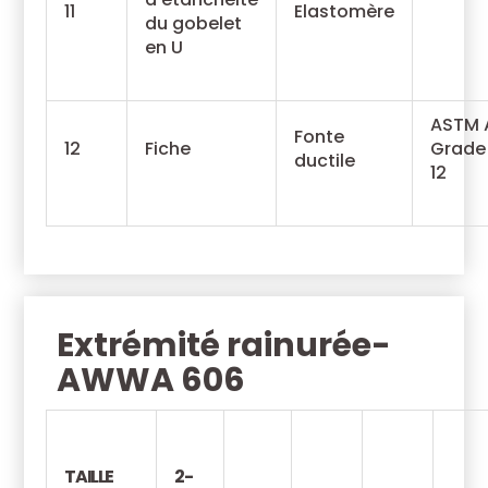
11
Elastomère
du gobelet
en U
ASTM 
Fonte
12
Fiche
Grade
ductile
12
Extrémité rainurée-
AWWA 606
TAILLE
2-