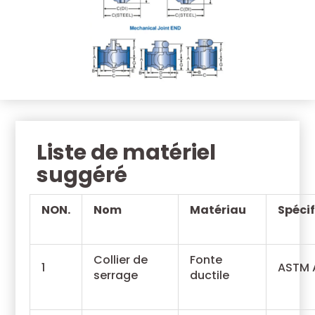
Liste de matériel
suggéré
NON.
Nom
Matériau
Spéci
Collier de
Fonte
1
ASTM 
serrage
ductile