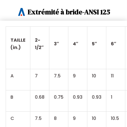
Extrémité à bride-ANSI 125
TAILLE
2-
3″
4″
5″
6″
(in.)
1/2″
A
7
7.5
9
10
11
B
0.68
0.75
0.93
0.93
1
C
7.5
8
9
10
10.5