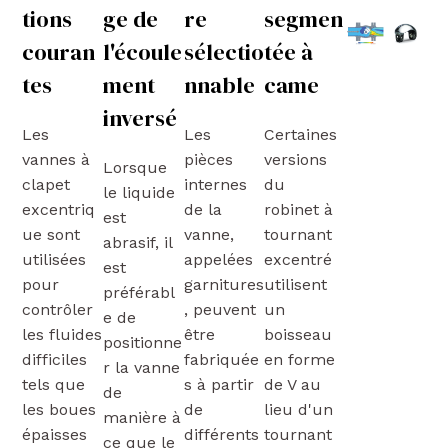
tions
ge de
re
segmen
couran
l'écoule
sélectio
tée à
tes
ment
nnable
came
inversé
Les
Les
Certaines
vannes à
pièces
versions
Lorsque
clapet
internes
du
le liquide
excentriq
de la
robinet à
est
ue sont
vanne,
tournant
abrasif, il
utilisées
appelées
excentré
est
pour
garnitures
utilisent
préférabl
contrôler
, peuvent
un
e de
les fluides
être
boisseau
positionne
difficiles
fabriquée
en forme
r la vanne
tels que
s à partir
de V au
de
les boues
de
lieu d'un
manière à
épaisses
différents
tournant
ce que le