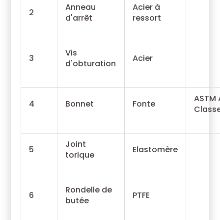
Anneau
Acier à
2
d'arrêt
ressort
Vis
3
Acier
d'obturation
ASTM 
4
Bonnet
Fonte
Classe
Joint
5
Elastomère
torique
Rondelle de
6
PTFE
butée