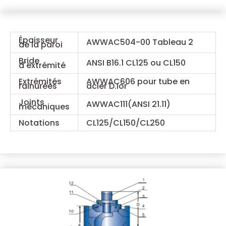
Épaisseur
AWWAC504-00 Tableau 2
de la paroi
Bride
ANSI B16.1 CL125 ou CL150
d'extrémité
Extrémités
AWWAC606 pour tube en
rainurées
acier D.Ior
Joints
AWWAC111(ANSI 21.11)
mécaniques
Notations
CL125/CL150/CL250