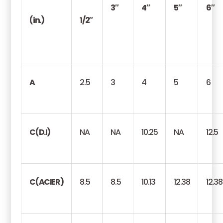
3″
4″
5″
6″
(in.)
1/2″
A
2.5
3
4
5
6
C(D.I)
NA
NA
10.25
NA
12.5
C(ACIER)
8.5
8.5
10.13
12.38
12.38