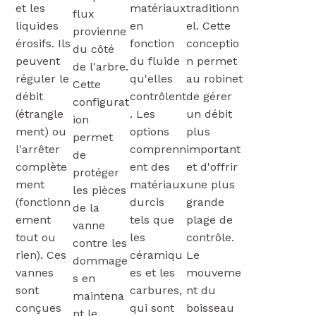
et les
matériaux
traditionn
flux
liquides
en
el. Cette
provienne
érosifs. Ils
fonction
conceptio
du côté
peuvent
du fluide
n permet
de l'arbre.
réguler le
qu'elles
au robinet
Cette
débit
contrôlent
de gérer
configurat
(étrangle
. Les
un débit
ion
ment) ou
options
plus
permet
l'arrêter
comprenn
important
de
complète
ent des
et d'offrir
protéger
ment
matériaux
une plus
les pièces
(fonctionn
durcis
grande
de la
ement
tels que
plage de
vanne
tout ou
les
contrôle.
contre les
rien). Ces
céramiqu
Le
dommage
vannes
es et les
mouveme
s en
sont
carbures,
nt du
maintena
conçues
qui sont
boisseau
nt le