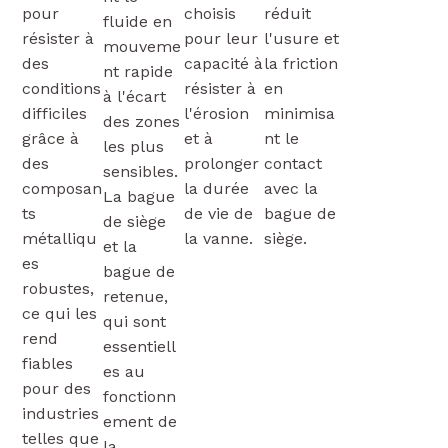
pour
choisis
réduit
fluide en
résister à
pour leur
l'usure et
mouveme
des
capacité à
la friction
nt rapide
conditions
résister à
en
à l'écart
difficiles
l'érosion
minimisa
des zones
grâce à
et à
nt le
les plus
des
prolonger
contact
sensibles.
composan
la durée
avec la
La bague
ts
de vie de
bague de
de siège
métalliqu
la vanne.
siège.
et la
es
bague de
robustes,
retenue,
ce qui les
qui sont
rend
essentiell
fiables
es au
pour des
fonctionn
industries
ement de
telles que
la