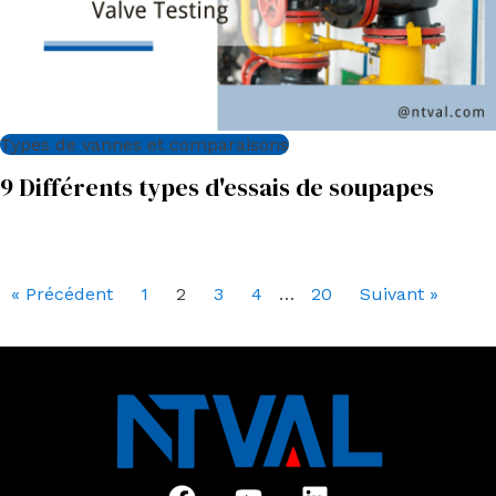
Types de vannes et comparaisons
9 Différents types d'essais de soupapes
« Précédent
1
2
3
4
…
20
Suivant »
F
Y
L