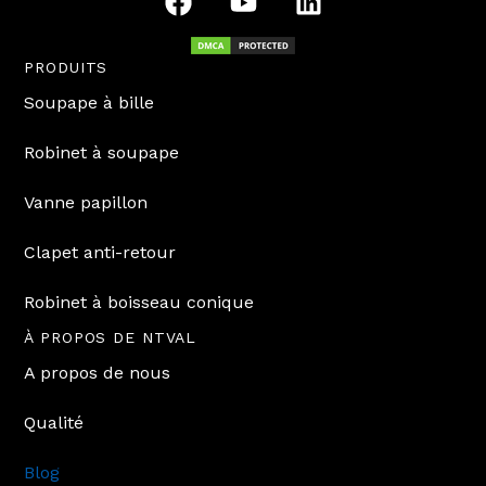
a
o
i
c
u
n
e
t
k
PRODUITS
b
u
e
Soupape à bille
o
b
d
o
e
i
Robinet à soupape
k
n
Vanne papillon
Clapet anti-retour
Robinet à boisseau conique
À PROPOS DE NTVAL
A propos de nous
Qualité
Blog