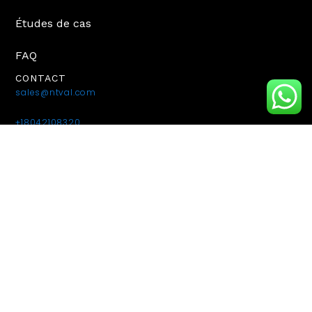
Études de cas
FAQ
CONTACT
sales@ntval.com
+18042108320
Zone industrielle de Dong'ou, ville de Wenzhou, Chine
Plan du site
Politique de confidentialité
Conditions d'utilisation
©2026 Tous droits réservés