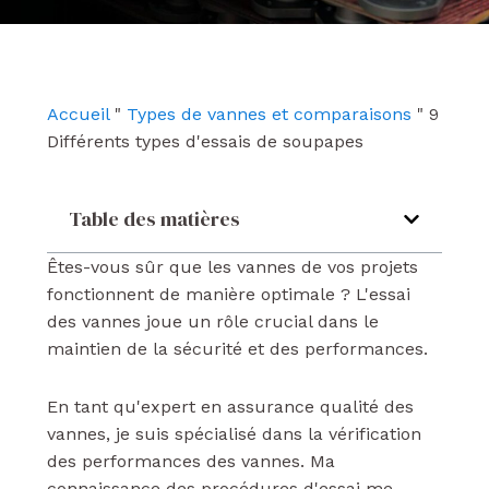
e
t
k
b
u
e
o
b
d
o
e
i
k
n
Accueil
"
Types de vannes et comparaisons
"
9
Différents types d'essais de soupapes
Table des matières
Êtes-vous sûr que les vannes de vos projets
fonctionnent de manière optimale ? L'essai
des vannes joue un rôle crucial dans le
maintien de la sécurité et des performances.
En tant qu'expert en assurance qualité des
vannes, je suis spécialisé dans la vérification
des performances des vannes. Ma
connaissance des procédures d'essai me