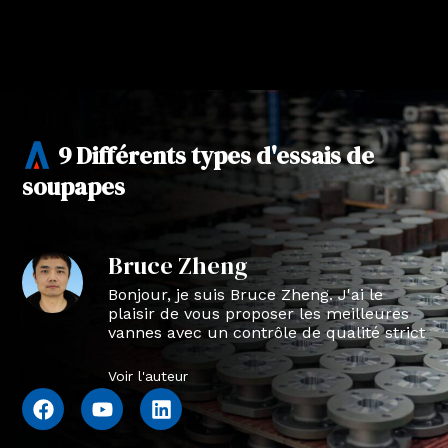
9 Différents types d'essais de
soupapes
Bruce Zheng
Bonjour, je suis Bruce Zheng. J'ai le
plaisir de vous proposer les meilleures
vannes avec un contrôle de qualité strict
en NTVAL.
Voir l'auteur
F
Y
L
a
o
i
c
u
n