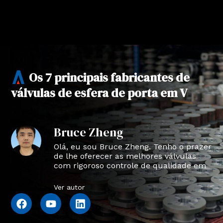
Os 7 principais fabricantes de
válvulas de esfera de porta em V
Bruce Zheng
Olá, eu sou Bruce Zheng. Tenho o prazer
de lhe oferecer as melhores válvulas
com rigoroso controle de qualidade em
NTVAL.
Ver autor
F
Y
L
a
o
i
c
u
n