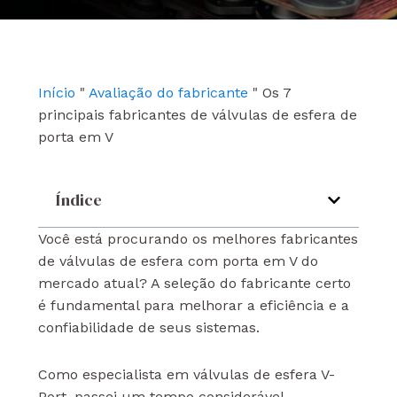
e
t
k
b
u
e
o
b
d
o
e
i
k
n
Início
"
Avaliação do fabricante
"
Os 7
principais fabricantes de válvulas de esfera de
porta em V
Índice
Você está procurando os melhores fabricantes
de válvulas de esfera com porta em V do
mercado atual? A seleção do fabricante certo
é fundamental para melhorar a eficiência e a
confiabilidade de seus sistemas.
Como especialista em válvulas de esfera V-
Port, passei um tempo considerável