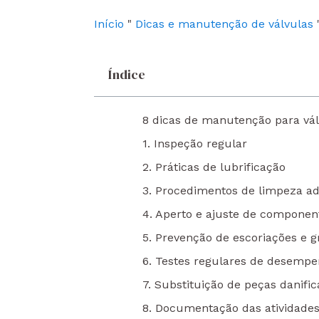
o
e
i
k
n
Início
"
Dicas e manutenção de válvulas
Índice
8 dicas de manutenção para vál
1. Inspeção regular
2. Práticas de lubrificação
3. Procedimentos de limpeza a
4. Aperto e ajuste de componen
5. Prevenção de escoriações e 
6. Testes regulares de desemp
7. Substituição de peças danifi
8. Documentação das atividade