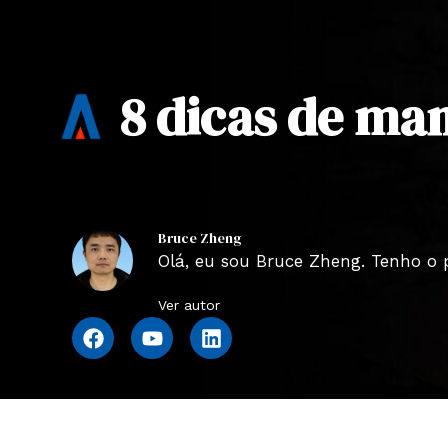
8 dicas de ma
Bruce Zheng
Olá, eu sou Bruce Zheng. Tenho o 
Ver autor
F
Y
L
a
o
i
c
u
n
e
t
k
b
u
e
o
b
d