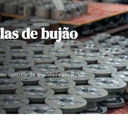
las de bujão
roso controle de qualidade em NTVAL.