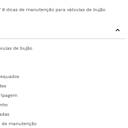
"
8 dicas de manutenção para válvulas de bujão
vulas de bujão
dequados
tes
gripagem
enho
cadas
s de manutenção