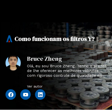
Como funcionam os filtros Y?
Bruce Zheng
Olá, eu sou Bruce Zheng. Tenho o prazer
de lhe oferecer as melhores válvulas
com rigoroso controle de qualidade em
NTVAL.
Ver autor
F
Y
L
a
o
i
c
u
n
e
t
k