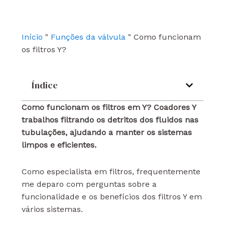
b
u
e
o
b
d
o
e
i
k
n
Início
"
Funções da válvula
"
Como funcionam
os filtros Y?
Índice
Como funcionam os filtros em Y? Coadores Y
trabalhos
filtrando os detritos dos fluidos nas
tubulações, ajudando a manter os sistemas
limpos e eficientes.
Como especialista em filtros, frequentemente
me deparo com perguntas sobre a
funcionalidade e os benefícios dos filtros Y em
vários sistemas.