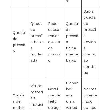
s
Baixa
queda
Queda
Pode
Queda
de
de
causar
de
pressã
Queda
pressã
maior
pressã
o
de
o baixa
queda
o
devido
pressã
a
de
tipica
à
o
moder
pressã
mente
operaç
ada
o
baixa
ão
contín
ua
Dispon
Vários
Geral
ível
Norma
materi
Opçõe
mente
em
lmente
ais,
s de
feito
uma
, aço
inclusi
materi
de aço
varied
ou aço