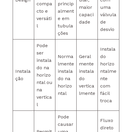
compa
princip
maior
uma
cto e
alment
capaci
válvula
versáti
e em
dade
de
l
tubula
desvio
ções
Pode
Instala
ser
Norma
Geral
do
instala
lmente
mente
horizo
do na
Instala
instala
instala
ntalme
horizo
ção
do na
do
nte
ntal ou
horizo
vertica
com
na
ntal
lmente
fácil
vertica
troca
l
Pode
Fluxo
causar
direto
Permit
uma