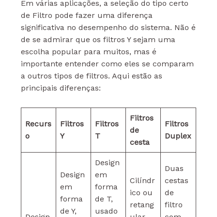
Em várias aplicações, a seleção do tipo certo
de Filtro pode fazer uma diferença
significativa no desempenho do sistema. Não é
de se admirar que os filtros Y sejam uma
escolha popular para muitos, mas é
importante entender como eles se comparam
a outros tipos de filtros. Aqui estão as
principais diferenças:
Filtros
Recurs
Filtros
Filtros
Filtros
de
o
Y
T
Duplex
cesta
Design
Duas
Design
em
Cilíndr
cestas
em
forma
ico ou
de
forma
de T,
retang
filtro
de Y,
usado
Design
ular,
com