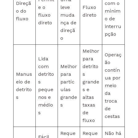
Direçã
com o
e o
leve
Fluxo
o do
mínim
fluxo
muda
direto
fluxo
o de
direto
nça de
interru
direçã
pção
o
Melhor
Operaç
Lida
para
ão
com
Melhor
detrito
contín
Manus
detrito
para
s
ua por
eio de
s
partíc
grande
meio
detrito
peque
ulas
s e
da
s
nos e
grande
altas
troca
médio
s
taxas
de
s
de
cestas
fluxo
Reque
Reque
Não há
Fácil