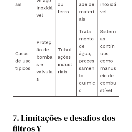
ve aço
ais
ou
ade de
inoxidá
inoxidá
ferro
materi
vel
vel
ais
Trata
Sistem
mento
as
Proteç
de
contín
ão de
Tubul
Casos
água,
uos,
bomba
ações
de uso
proces
como
s e
indust
típicos
samen
manus
válvula
riais
to
eio de
s
químic
combu
o
stível
7. Limitações e desafios dos
filtros Y