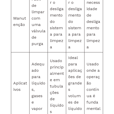
r o
r o
necess
de
desliga
desliga
idade
limpar
mento
mento
de
Manut
com
do
do
desliga
enção
uma
sistem
sistem
mento
válvula
a para
a para
para
de
limpez
limpez
limpez
purga
a
a
a
Ideal
Usado
Adequ
para
Usado
princip
ado
aplicaç
onde a
alment
para
ões de
operaç
e em
Aplicat
líquido
grande
ão
tubula
ivos
s,
s
contín
ções
gases
volum
ua é
de
e
es de
funda
líquido
vapor
líquido
mental
s