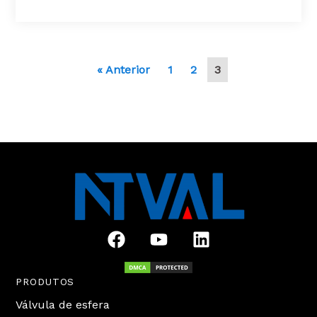
« Anterior
1
2
3
F
Y
L
a
o
i
c
u
n
e
t
k
PRODUTOS
b
u
e
Válvula de esfera