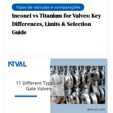
Tipos de válvulas e comparações
Inconel vs Titanium for Valves: Key
Differences, Limits & Selection
Guide