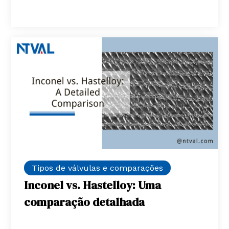
Tipos de válvulas e comparações
Inconel vs. Hastelloy: Uma
comparação detalhada