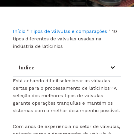
e
t
k
b
u
e
o
b
d
o
e
i
k
n
Início
"
Tipos de válvulas e comparações
"
10
tipos diferentes de válvulas usadas na
indústria de laticínios
Índice
Está achando difícil selecionar as válvulas
certas para o processamento de laticínios? A
seleção dos melhores tipos de válvulas
garante operações tranquilas e mantém os
sistemas com o melhor desempenho possível.
Com anos de experiência no setor de válvulas,
entendo como o desempenho da válvula é