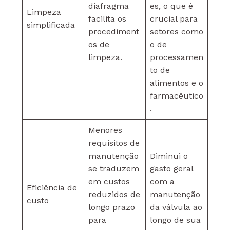
diafragma
es, o que é
Limpeza
facilita os
crucial para
simplificada
procediment
setores como
os de
o de
limpeza.
processamen
to de
alimentos e o
farmacêutico
.
Menores
requisitos de
manutenção
Diminui o
se traduzem
gasto geral
em custos
com a
Eficiência de
reduzidos de
manutenção
custo
longo prazo
da válvula ao
para
longo de sua