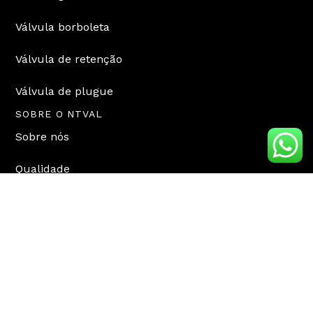
k
n
Válvula borboleta
Válvula de retenção
Válvula de plugue
SOBRE O NTVAL
Sobre nós
Qualidade
Blog
Estudos de caso
PERGUNTAS FREQUENTES
CONTATO
sales@ntval.com