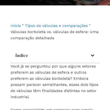
e
t
k
b
u
e
o
b
d
o
e
i
k
n
Início
"
Tipos de válvulas e comparações
"
Válvulas borboleta vs. válvulas de esfera: Uma
comparação detalhada
Índice
Você já se perguntou por que alguns setores
preferem as válvulas de esfera e outros
preferem as válvulas borboleta? Embora
possam parecer semelhantes, esses dois tipos
de válvulas têm finalidades distintas no setor
industrial.
Como especialista em compras com ampla