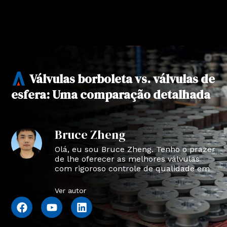
Válvulas borboleta vs. válvulas de
esfera: Uma comparação detalhada
Bruce Zheng
Olá, eu sou Bruce Zheng. Tenho o prazer
de lhe oferecer as melhores válvulas
com rigoroso controle de qualidade em
NTVAL.
Ver autor
F
Y
L
a
o
i
c
u
n