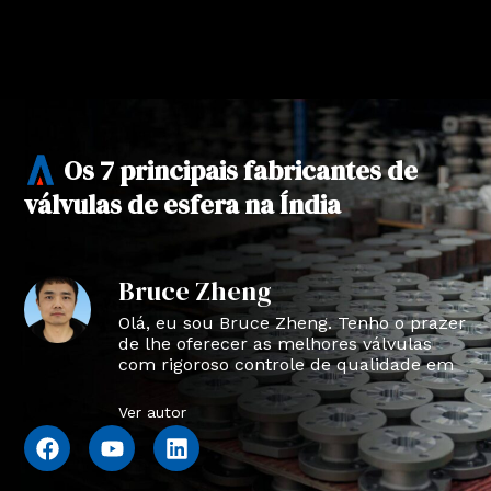
Os 7 principais fabricantes de
válvulas de esfera na Índia
Bruce Zheng
Olá, eu sou Bruce Zheng. Tenho o prazer
de lhe oferecer as melhores válvulas
com rigoroso controle de qualidade em
NTVAL.
Ver autor
F
Y
L
a
o
i
c
u
n