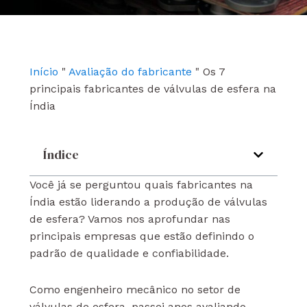
e
t
k
b
u
e
o
b
d
o
e
i
k
n
Início
"
Avaliação do fabricante
"
Os 7
principais fabricantes de válvulas de esfera na
Índia
Índice
Você já se perguntou quais fabricantes na
Índia estão liderando a produção de válvulas
de esfera? Vamos nos aprofundar nas
principais empresas que estão definindo o
padrão de qualidade e confiabilidade.
Como engenheiro mecânico no setor de
válvulas de esfera, passei anos avaliando