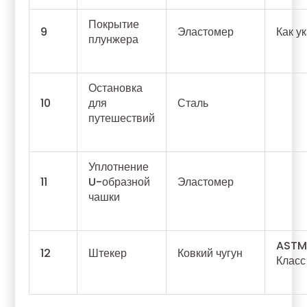
Покрытие
9
Эластомер
Как у
плунжера
Остановка
10
для
Сталь
путешествий
Уплотнение
11
U-образной
Эластомер
чашки
ASTM
12
Штекер
Ковкий чугун
Класс