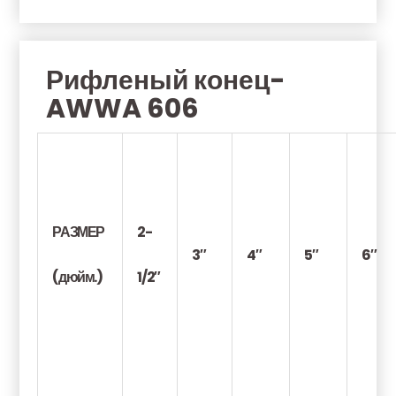
Рифленый конец-
AWWA 606
РАЗМЕР
2-
3″
4″
5″
6″
(дюйм.)
1/2″