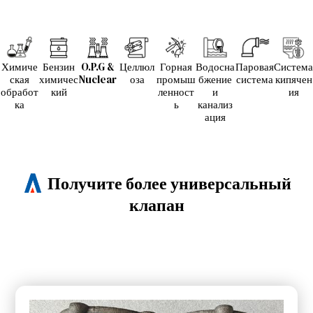
Химиче
Бензин
O.P.G &
Целлюл
Горная
Водосна
Паровая
Система
ская
химичес
Nuclear
оза
промыш
бжение
система
кипячен
обработ
кий
ленност
и
ия
ка
ь
канализ
ация
Получите более универсальный
клапан