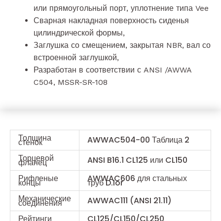
или прямоугольный порт, уплотнение типа Vee
Сварная накладная поверхность сиденья
цилиндрической формы,
Заглушка со смещением, закрытая NBR, вал со
встроенной заглушкой,
Разработан в соответствии с ANSI /AWWA
C504, MSSR-SR-108
Толщина
AWWAC504-00 Таблица 2
стенок
Торцевой
ANSI B16.1 CL125 или CL150
фланец
Рифленые
AWWAC606 для стальных
концы
труб D.Ior
Механические
AWWAC111 (ANSI 21.11)
соединения
Рейтинги
CL125/CL150/CL250