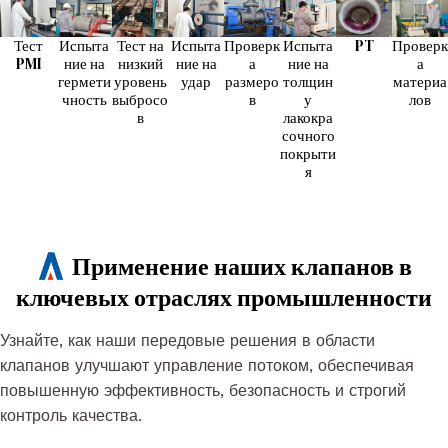
Тест
Испыта
Тест на
Испыта
Проверк
Испыта
PT
Проверк
PMI
ние на
низкий
ние на
а
ние на
а
гермети
уровень
удар
размеро
толщин
материа
чность
выбросо
в
у
лов
в
лакокра
сочного
покрыти
я
Применение наших клапанов в
ключевых отраслях промышленности
Узнайте, как наши передовые решения в области
клапанов улучшают управление потоком, обеспечивая
повышенную эффективность, безопасность и строгий
контроль качества.