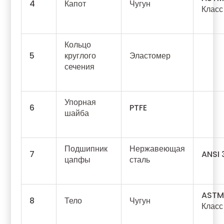
4
Капот
Чугун
Класс
Кольцо
5
круглого
Эластомер
сечения
Упорная
6
PTFE
шайба
Подшипник
Нержавеющая
7
ANSI 
цапфы
сталь
ASTM 
8
Тело
Чугун
Класс