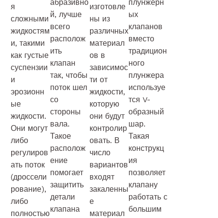
абразивно
плунжерн
я
изготовле
й, лучше
ых
сложными
ны из
всего
клапанов
жидкостям
различных
располож
вместо
и, такими
материал
ить
традицион
как густые
ов в
клапан
ного
суспензии
зависимос
так, чтобы
плунжера
и
ти от
поток шел
используе
эрозионн
жидкости,
со
тся V-
ые
которую
стороны
образный
жидкости.
они будут
вала.
шар.
Они могут
контролир
Такое
Такая
либо
овать. В
располож
конструкц
регулиров
число
ение
ия
ать поток
вариантов
помогает
позволяет
(дроссели
входят
защитить
клапану
рование),
закаленны
детали
работать с
либо
е
клапана
большим
полностью
материал