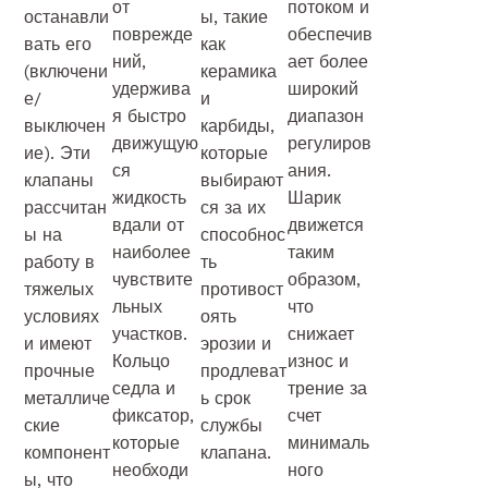
от
потоком и
останавли
ы, такие
поврежде
обеспечив
вать его
как
ний,
ает более
(включени
керамика
удержива
широкий
е/
и
я быстро
диапазон
выключен
карбиды,
движущую
регулиров
ие). Эти
которые
ся
ания.
клапаны
выбирают
жидкость
Шарик
рассчитан
ся за их
вдали от
движется
ы на
способнос
наиболее
таким
работу в
ть
чувствите
образом,
тяжелых
противост
льных
что
условиях
оять
участков.
снижает
и имеют
эрозии и
Кольцо
износ и
прочные
продлеват
седла и
трение за
металличе
ь срок
фиксатор,
счет
ские
службы
которые
минималь
компонент
клапана.
необходи
ного
ы, что