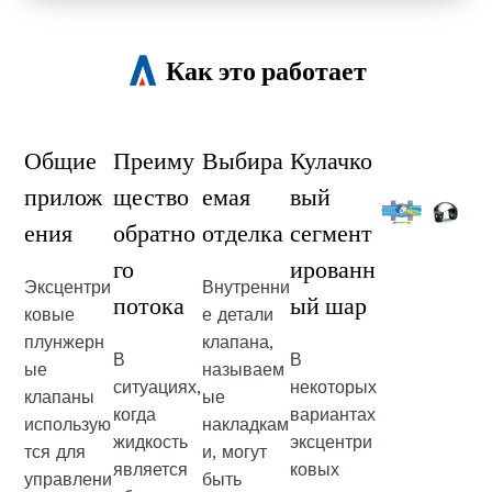
Как это работает
Общие
Преиму
Выбира
Кулачко
прилож
щество
емая
вый
ения
обратно
отделка
сегмент
го
ированн
Эксцентри
Внутренни
потока
ый шар
ковые
е детали
плунжерн
клапана,
В
В
ые
называем
ситуациях,
некоторых
клапаны
ые
когда
вариантах
использую
накладкам
жидкость
эксцентри
тся для
и, могут
является
ковых
управлени
быть