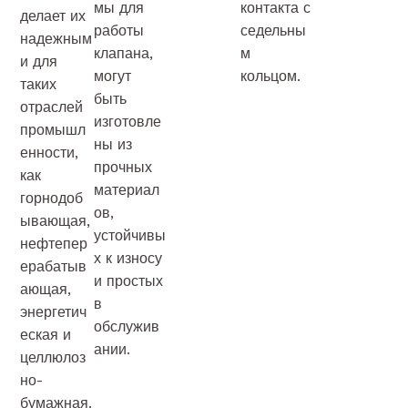
мы для
контакта с
делает их
работы
седельны
надежным
клапана,
м
и для
могут
кольцом.
таких
быть
отраслей
изготовле
промышл
ны из
енности,
прочных
как
материал
горнодоб
ов,
ывающая,
устойчивы
нефтепер
х к износу
ерабатыв
и простых
ающая,
в
энергетич
обслужив
еская и
ании.
целлюлоз
но-
бумажная.