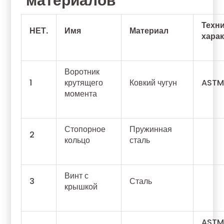
материалов
Техн
НЕТ.
Имя
Материал
хара
Воротник
1
крутящего
Ковкий чугун
ASTM
момента
Стопорное
Пружинная
2
кольцо
сталь
Винт с
3
Сталь
крышкой
ASTM 