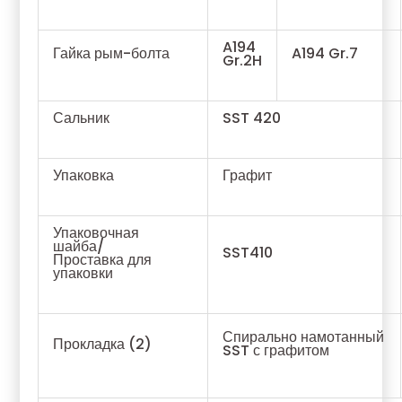
A194
Гайка рым-болта
A194 Gr.7
Gr.2H
Сальник
SST 420
Упаковка
Графит
Упаковочная
шайба/
SST410
Проставка для
упаковки
Спирально намотанный
Прокладка (2)
SST с графитом