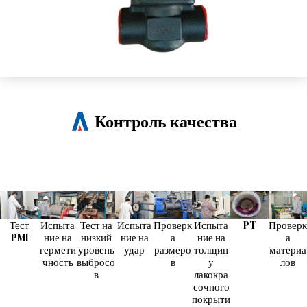
Контроль качества
Тест
Испыта
Тест на
Испыта
Проверк
Испыта
PT
Проверк
PMI
ние на
низкий
ние на
а
ние на
а
гермети
уровень
удар
размеро
толщин
материа
чность
выбросо
в
у
лов
в
лакокра
сочного
покрыти