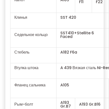
F11
F22
Клинья
SST 420
SST410+Stellite 6
Седельное кольцо
Faced
Стебель
A182 F6a
Втулка штока
A 439 Вязкая сталь NI-Re
Фланец сальника
A105
A193
Рым-болт
A193 Gr.B16
Gr.B7