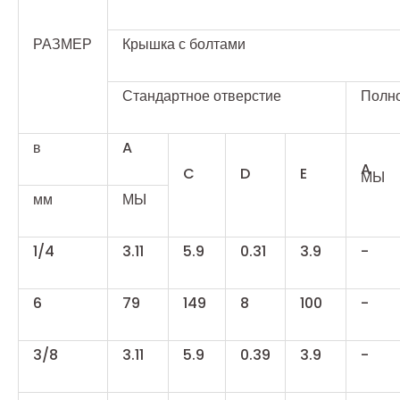
РАЗМЕР
Крышка с болтами
Стандартное отверстие
Полно
в
A
A
C
D
E
МЫ
мм
МЫ
1/4
3.11
5.9
0.31
3.9
-
6
79
149
8
100
-
3/8
3.11
5.9
0.39
3.9
-