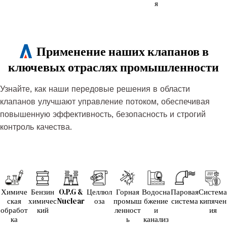
я
Применение наших клапанов в
ключевых отраслях промышленности
Узнайте, как наши передовые решения в области
клапанов улучшают управление потоком, обеспечивая
повышенную эффективность, безопасность и строгий
контроль качества.
Химиче
Бензин
O.P.G &
Целлюл
Горная
Водосна
Паровая
Система
ская
химичес
Nuclear
оза
промыш
бжение
система
кипячен
обработ
кий
ленност
и
ия
ка
ь
канализ