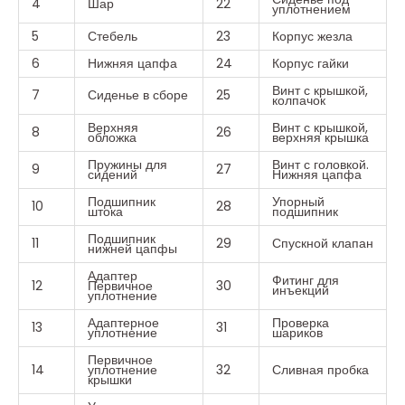
4
Шар
22
уплотнением
5
Стебель
23
Корпус жезла
6
Нижняя цапфа
24
Корпус гайки
Винт с крышкой,
7
Сиденье в сборе
25
колпачок
Верхняя
Винт с крышкой,
8
26
обложка
верхняя крышка
Пружины для
Винт с головкой.
9
27
сидений
Нижняя цапфа
Подшипник
Упорный
10
28
штока
подшипник
Подшипник
11
29
Спускной клапан
нижней цапфы
Адаптер
Фитинг для
12
Первичное
30
инъекций
уплотнение
Адаптерное
Проверка
13
31
уплотнение
шариков
Первичное
14
уплотнение
32
Сливная пробка
крышки