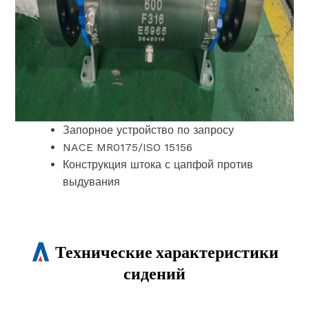
аварийного уплотнения штока или
уплотнения
Прямой монтаж верхней рабочей
площадки для привода или редуктора
API Spec.1, 6D, 6FA и 607
ASME Раздел III Div.1-NCA 4000 BS 5351,
5750 и 6755
Запорное устройство по запросу
NACE MR0175/ISO 15156
Конструкция штока с цапфой против
выдувания
Технические характеристики
сидений