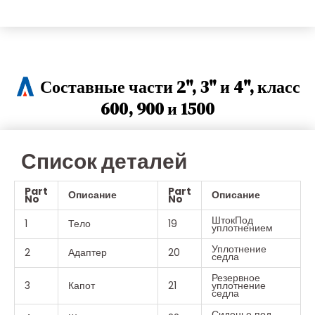
Составные части 2", 3" и 4", класс
600, 900 и 1500
Список деталей
Part
Part
Описание
Описание
No
No
ШтокПод
1
Тело
19
уплотнением
Уплотнение
2
Адаптер
20
седла
Резервное
3
Капот
21
уплотнение
седла
Сиденье под