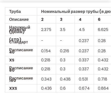
Труба
Номинальный размер трубы (в дюй
Описание
2
3
4
6
Наружный
диаметр
2.375
3.5
4.5
6.625
(дюйм)
(STD)
-
-
0.237
0.28
Стандарт
Расписание
0.154
0.216
0.237
0.28
40
XS
0.218
0.3
0.337
0.432
Расписание
0.218
0.3
0.337
0.432
80
Расписание
0.343
0.438
0.531
0.718
160
XXS
0.436
0.6
0.674
0.864