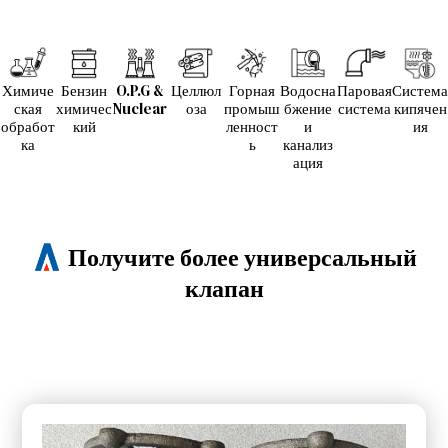
Химиче
Бензин
O.P.G &
Целлюл
Горная
Водосна
Паровая
Система
ская
химичес
Nuclear
оза
промыш
бжение
система
кипячен
обработ
кий
ленност
и
ия
ка
ь
канализ
ация
Получите более универсальный
клапан