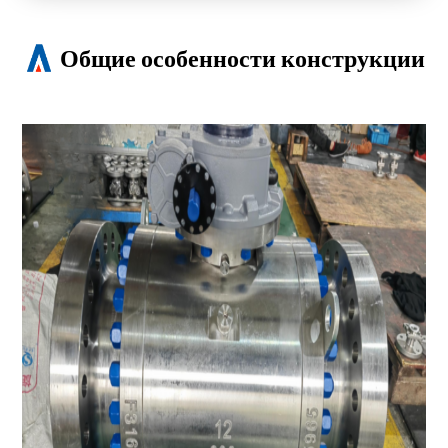
Общие особенности конструкции
Трехкомпонентная конструкция корпуса
Двойной блок и кровотечение
Конструкция с цапфой снижает рабочий
момент
Антистатическое устройство для
заземления шара, штока и корпуса
Два комплекта уплотнительных колец и
пожаробезопасное уплотнение штока
предотвращают утечку
Коррозионностойкие подшипники с
низким коэффициентом трения Пружины
седла из инконеля
Фитинги для впрыска герметика для