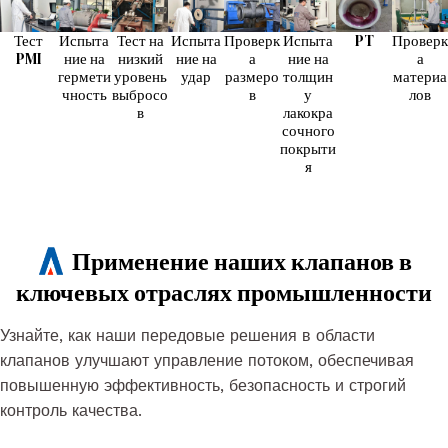
Тест
Испыта
Тест на
Испыта
Проверк
Испыта
PT
Проверк
PMI
ние на
низкий
ние на
а
ние на
а
гермети
уровень
удар
размеро
толщин
материа
чность
выбросо
в
у
лов
в
лакокра
сочного
покрыти
я
Применение наших клапанов в
ключевых отраслях промышленности
Узнайте, как наши передовые решения в области
клапанов улучшают управление потоком, обеспечивая
повышенную эффективность, безопасность и строгий
контроль качества.