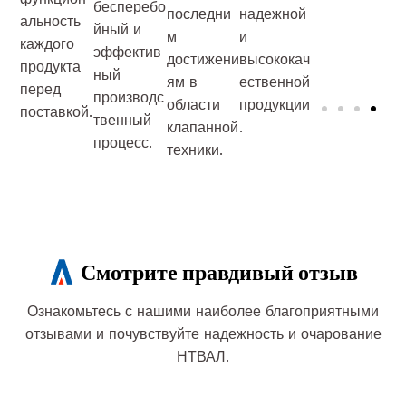
бесперебо
последни
надежной
альность
йный и
м
и
каждого
эффектив
достижени
высококач
продукта
ный
ям в
ественной
перед
производс
области
продукции
поставкой.
твенный
клапанной
.
процесс.
техники.
Смотрите правдивый отзыв
Ознакомьтесь с нашими наиболее благоприятными
отзывами и почувствуйте надежность и очарование
НТВАЛ.