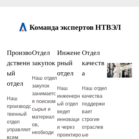
Команда экспертов НТВЭЛ
Произво
Отдел
Инжене
Отдел
дственн
закупок
рный
качеств
ый
отдел
а
Наш отдел
отдел
закупок
Наш
Наш отдел
занимаетс
инженерн
качества
Наш
я поиском
ый отдел
поддержи
производс
сырья и
ведет
вает
твенный
материал
инноваци
строгие
отдел
ов,
и через
отраслев
управляет
необходи
проектиро
ые
всем