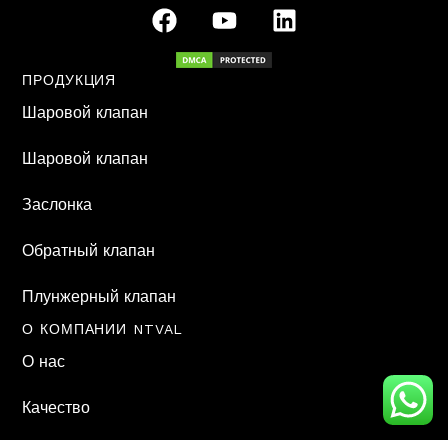
F
Y
L
a
o
i
c
u
n
e
t
k
ПРОДУКЦИЯ
b
u
e
Шаровой клапан
o
b
d
o
e
i
Шаровой клапан
k
n
Заслонка
Обратный клапан
Плунжерный клапан
О КОМПАНИИ NTVAL
О нас
Качество