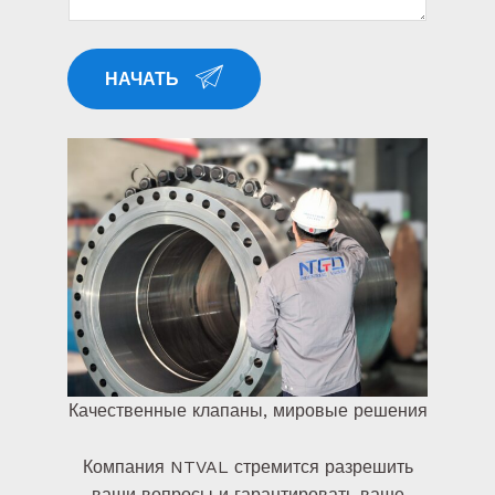
л
A
е
T
к
НАЧАТЬ
E
т
S
р
+
о
1
н
н
а
я
Качественные клапаны, мировые решения
Компания NTVAL стремится разрешить
ваши вопросы и гарантировать ваше