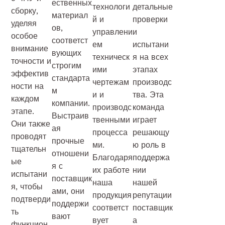
ественных
технологи
детальные
сборку,
материал
й и
проверки
уделяя
ов,
управлени
и
особое
соответст
ем
испытани
внимание
вующих
техническ
я на всех
точности и
строгим
ими
этапах
эффектив
стандарта
чертежам
производс
ности на
м
и и
тва. Эта
каждом
компании.
производс
команда
этапе.
Выстраив
твенными
играет
Они также
ая
процесса
решающу
проводят
прочные
ми.
ю роль в
тщательн
отношени
Благодаря
поддержа
ые
я с
их работе
нии
испытани
поставщик
наша
нашей
я, чтобы
ами, они
продукция
репутации
подтверди
поддержи
соответст
поставщик
ть
вают
вует
а
функцион