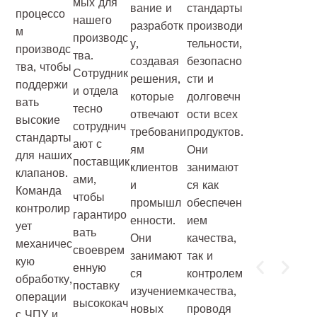
мых для
вание и
стандарты
процессо
нашего
разработк
производи
м
производс
у,
тельности,
производс
тва.
создавая
безопасно
тва, чтобы
Сотрудник
решения,
сти и
поддержи
и отдела
которые
долговечн
вать
тесно
отвечают
ости всех
высокие
сотруднич
требовани
продуктов.
стандарты
ают с
ям
Они
для наших
поставщик
клиентов
занимают
клапанов.
ами,
и
ся как
Команда
чтобы
промышл
обеспечен
контролир
гарантиро
енности.
ием
ует
вать
Они
качества,
механичес
своеврем
занимают
так и
кую
енную
ся
контролем
обработку,
поставку
изучением
качества,
операции
высококач
новых
проводя
с ЧПУ и