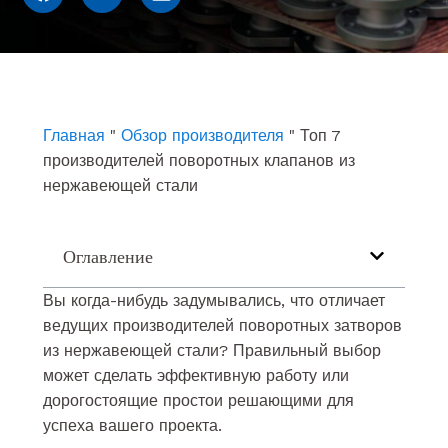
a
o
i
c
u
n
e
t
k
b
u
e
o
b
d
o
e
i
k
n
Главная
"
Обзор производителя
"
Топ 7
производителей поворотных клапанов из
нержавеющей стали
Оглавление
Вы когда-нибудь задумывались, что отличает
ведущих производителей поворотных затворов
из нержавеющей стали? Правильный выбор
может сделать эффективную работу или
дорогостоящие простои решающими для
успеха вашего проекта.