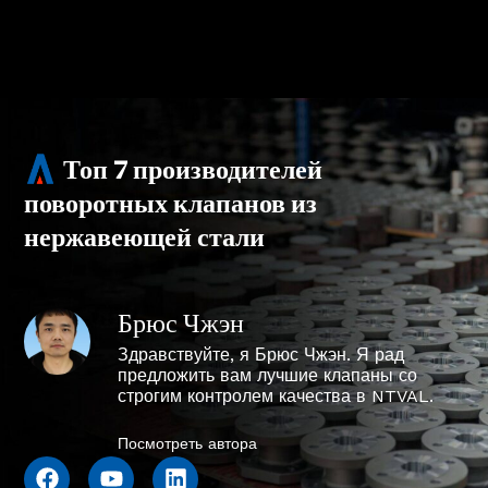
Топ 7 производителей
поворотных клапанов из
нержавеющей стали
Брюс Чжэн
Здравствуйте, я Брюс Чжэн. Я рад
предложить вам лучшие клапаны со
строгим контролем качества в NTVAL.
Посмотреть автора
F
Y
L