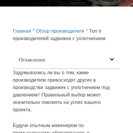
e
t
k
b
u
e
o
b
d
o
e
i
k
n
Главная
"
Обзор производителя
"
Топ 9
производителей задвижек с уплотнением
Оглавление
Задумывались ли вы о том, какие
производители превосходят других в
производстве задвижек с уплотнением под
давлением? Правильный выбор может
значительно повлиять на успех вашего
проекта.
Будучи опытным инженером по
промышленному оборудованию, я