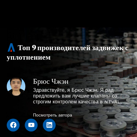
Топ 9 производителей задвижек с
уплотнением
Брюс Чжэн
Здравствуйте, я Брюс Чжэн. Я рад
предложить вам лучшие клапаны со
строгим контролем качества в NTVAL.
Посмотреть автора
F
Y
L
a
o
i
c
u
n