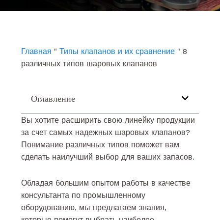
e
t
k
b
u
e
o
b
d
o
e
i
k
n
Главная
"
Типы клапанов и их сравнение
"
8
различных типов шаровых клапанов
Оглавление
Вы хотите расширить свою линейку продукции
за счет самых надежных шаровых клапанов?
Понимание различных типов поможет вам
сделать наилучший выбор для ваших запасов.
Обладая большим опытом работы в качестве
консультанта по промышленному
оборудованию, мы предлагаем знания,
которые помогут выбрать наиболее