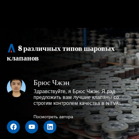
8 различных типов шаровых
клапанов
Брюс Чжэн
Здравствуйте, я Брюс Чжэн. Я рад
предложить вам лучшие клапаны со
строгим контролем качества в NTVAL.
Посмотреть автора
F
Y
L
a
o
i
c
u
n