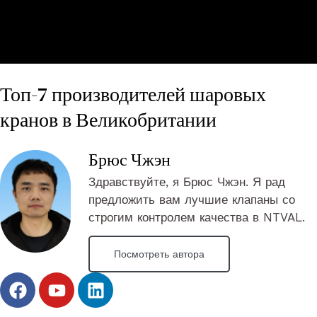
Топ-7 производителей шаровых
кранов в Великобритании
Брюс Чжэн
Здравствуйте, я Брюс Чжэн. Я рад
предложить вам лучшие клапаны со
строгим контролем качества в NTVAL.
Посмотреть автора
F
Y
L
a
o
i
c
u
n