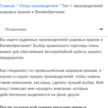
e
t
k
Главная
"
Обзор производителя
"
Топ-7 производителей
b
u
e
шаровых кранов в Великобритании
o
b
d
o
e
i
Оглавление
k
n
Вы ищете надежных производителей шаровых кранов в
Великобритании? Выбор правильного партнера очень
важен для обеспечения бесперебойной работы вашего
предприятия.
Как специалист по промышленным шаровым кранам, я
изучил и нашел лучших производителей, чтобы помочь
таким компаниям, как ваша, сделать лучший выбор. Мой
опыт помогает мне находить компании, которые
действительно выделяются на фоне других.
После тщательной оценки многочисленных